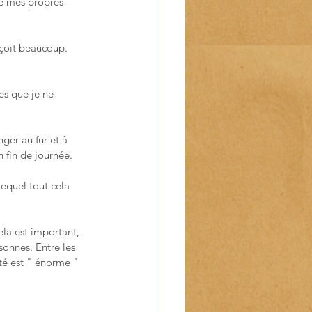
de mes propres 
reçoit beaucoup. 
es que je ne 
ger au fur et à 
n fin de journée.
equel tout cela 
la est important, 
rsonnes. Entre les 
ité est " énorme " 