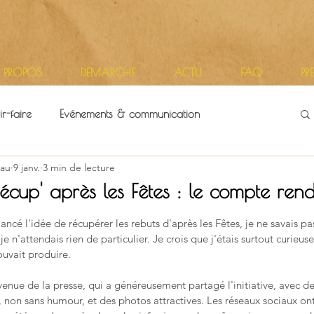
 PROPOS
DEMARCHE
ACTU
FAQ
PR
r-faire
Evénements & communication
au
9 janv.
3 min de lecture
itoires
Vie d'atelier
écup' après les Fêtes : le compte ren
r 5.
ancé l'idée de récupérer les rebuts d'après les Fêtes, je ne savais pa
 je n'attendais rien de particulier. Je crois que j'étais surtout curieus
ouvait produire.
venue de la presse, qui a généreusement partagé l'initiative, avec de
s, non sans humour, et des photos attractives. Les réseaux sociaux ont