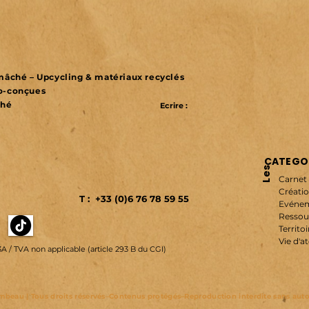
r mâché – Upcycling & matériaux recyclés
co-conçues
ché
Ecrire :
CATEGOR
Les
Carnet 
Créatio
T : +33 (0)6 76 78 59 55
Evénem
Ressou
Territoi
Vie d'at
3A /
TVA non applicable (article 293 B du CGI)
beau | Tous droits réservés–Contenus protégés–Reproduction interdite sans autor