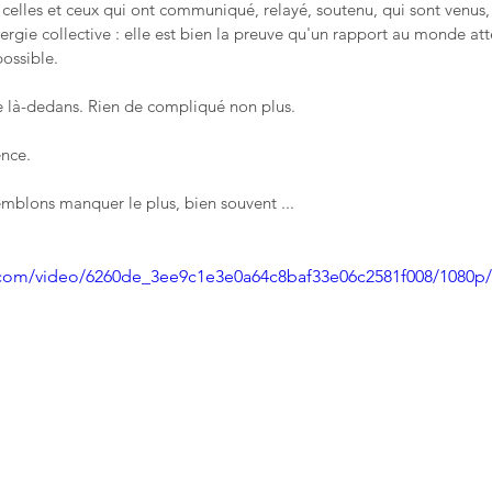
 celles et ceux qui ont communiqué, relayé, soutenu, qui sont venus,
ergie collective : elle est bien la preuve qu'un rapport au monde atte
possible.
re là-dedans. Rien de compliqué non plus.
ence.
mblons manquer le plus, bien souvent ...
ic.com/video/6260de_3ee9c1e3e0a64c8baf33e06c2581f008/1080p