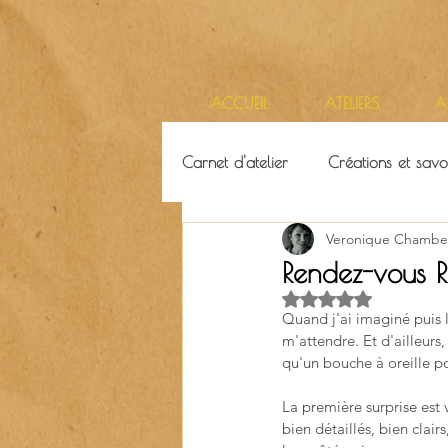
ACCUEIL
ATELIERS
A
Carnet d'atelier
Créations et savoi
Veronique Chambe
Ressources & ambiance
Terr
Rendez-vous R
Noté NaN étoiles su
Quand j'ai imaginé puis l
m'attendre. Et d'ailleurs,
qu'un bouche à oreille p
La première surprise est 
bien détaillés, bien clair