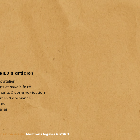
IES d'articles
d'atelier
ns et savoir-faire
ents & communication
rces & ambiance
res
elier
isation écrite.
Mentions légales & RGPD