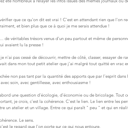
vez été nombreux à relayer les infos issues des mêmes journaux ou 
u vérifier que ce qu'on dit est vrai ! C'est en attendant rien que l'on 
raiment, et bien plus que ce à quoi je me serais attendue !
... de véritables trésors venus d'un peu partout et même de personn
i avaient lu la presse !
e n'ai pas cessé de découvrir, mettre de côté, classer, essayer de ran
vait dans mon tout petit atelier que j'ai malgré tout quitté en vrac e
hée non pas tant par la quantité des apports que par l'esprit dans l
n, avec soin, avec gentillesse, avec enthousiasme !
d'abord une question d'écologie, d'économie ou de bricolage. Tout ce
ortant, je crois, c'est la cohérence. C'est le lien. Le lien entre les pe
ntre un atelier et un village. Entre ce qui paraît " peu " et qui en réal
ohérence. Le sens.
c'est le regard que l'on porte sur ce qui nous entoure.