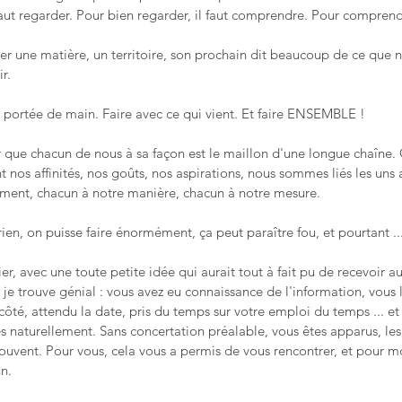
faut regarder. Pour bien regarder, il faut comprendre. Pour comprendr
r une matière, un territoire, son prochain dit beaucoup de ce que
r.
 à portée de main. Faire avec ce qui vient. Et faire ENSEMBLE !
que chacun de nous à sa façon est le maillon d'une longue chaîne.
t nos affinités, nos goûts, nos aspirations, nous sommes liés les uns
ment, chacun à notre manière, chacun à notre mesure.
rien, on puisse faire énormément, ça peut paraître fou, et pourtant ..
er, avec une toute petite idée qui aurait tout à fait pu de recevoir auc
e trouve génial : vous avez eu connaissance de l'information, vous l
côté, attendu la date, pris du temps sur votre emploi du temps ... et
rès naturellement. Sans concertation préalable, vous êtes apparus, les
souvent. Pour vous, cela vous a permis de vous rencontrer, et pour m
n.