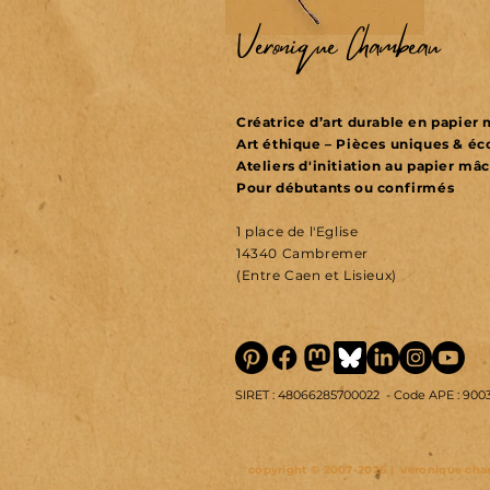
Véronique Chambeau
Créatrice d’art durable en papie
Art éthique – Pièces uniques & é
Ateliers d'initiation au papier mâ
Pour débutants ou confirmés
1 place de l'Eglise
14340 Cambremer
(Entre Caen et Lisieux)
SIRET : 48066285700022 -
Code APE : 900
copyright © 2007-2026 | véronique cham