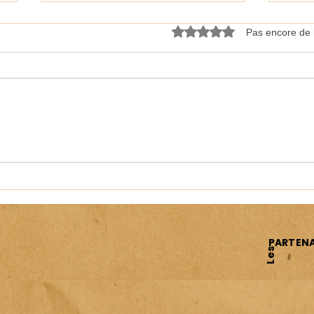
Noté 0 étoile sur 5.
Pas encore de 
Récup' du jour : le déchet des
Été 
uns fait le bonheur des autres ...
papi
PARTENA
Les