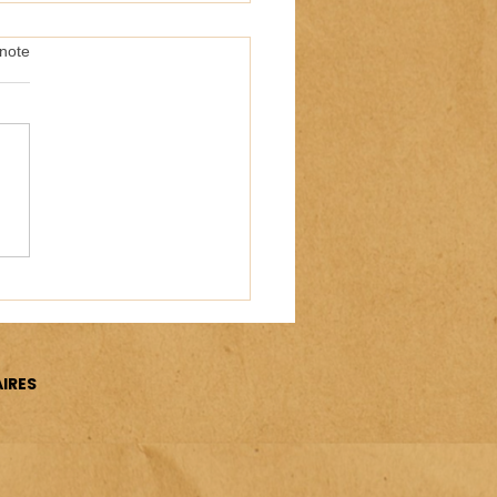
note
2026 : upcycling en
er mâché
IRES