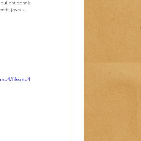
 qui ont donné.
ntif, joyeux, 
/mp4/file.mp4