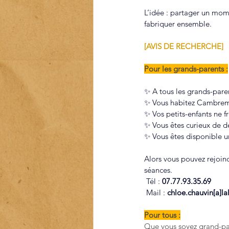
L’idée : partager un mome
fabriquer ensemble.
[AVIS DE RECHERCHE]
Pour les grands-parents :
✨ A tous les grands-pare
✨ Vous habitez Cambreme
✨ 
Vos petits-enfants ne 
✨ 
Vous êtes curieux de dé
✨ 
Vous êtes disponible un
Alors vous pouvez rejoin
séances.
 Tél : 
07.77.93.35.69
 Mail : 
chloe.chauvin[a]
la
Pour tous :
Que vous soyez grand-par