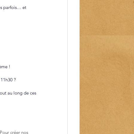
es parfois… et 
lème !
à 11h30 ?
out au long de ces 
Pour créer nos 