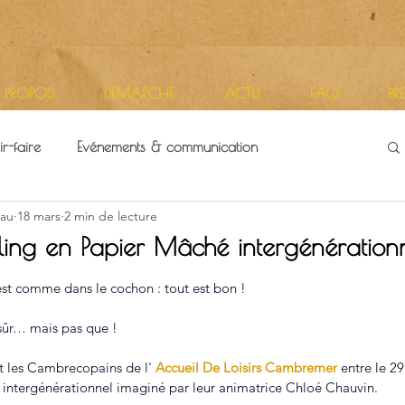
 PROPOS
DEMARCHE
ACTU
FAQ
PR
r-faire
Evénements & communication
au
18 mars
2 min de lecture
itoires
Vie d'atelier
ling en Papier Mâché intergénération
r 5.
est comme dans le cochon : tout est bon !
 sûr… mais pas que !
t les Cambrecopains de l' 
Accueil De Loisirs Cambremer
entre le 29 
t intergénérationnel imaginé par leur animatrice Chloé Chauvin.