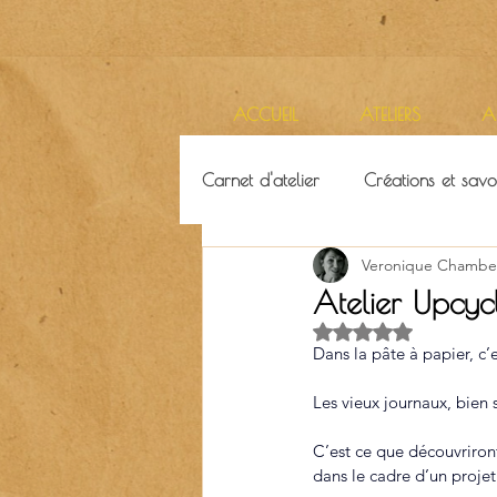
ACCUEIL
ATELIERS
A
Carnet d'atelier
Créations et savoi
Veronique Chambe
Ressources & ambiance
Terr
Atelier Upcyc
Noté NaN étoiles su
Dans la pâte à papier, c’
Les vieux journaux, bien
C’est ce que découvriron
dans le cadre d’un proje