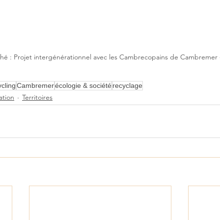
hé : Projet intergénérationnel avec les Cambrecopains de Cambremer 
cling
Cambremer
écologie & société
recyclage
tion
Territoires