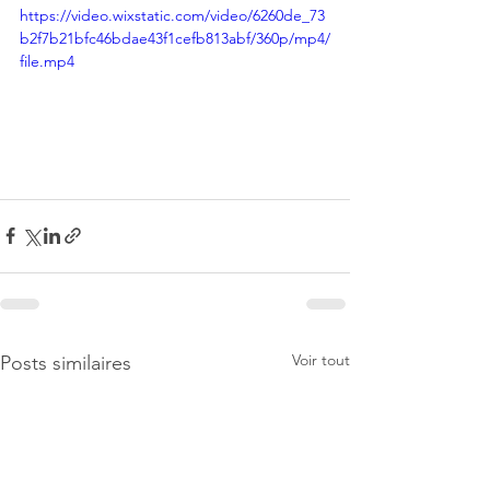
https://video.wixstatic.com/video/6260de_73
b2f7b21bfc46bdae43f1cefb813abf/360p/mp4/
file.mp4
Voir tout
Posts similaires