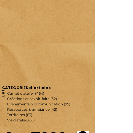
CATEGORIES d'articles
Les
Carnet d'atelier
(464)
464 posts
Créations et savoir-faire
(32)
32 posts
Evénements & communication
(95)
95 posts
Ressources & ambiance
(42)
42 posts
Territoires
(63)
63 posts
Vie d'atelier
(65)
65 posts