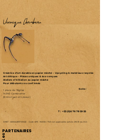
Véronique Chambeau
Créatrice d’art durable en papier mâché – Upcycling & matériaux recyclés
Art éthique – Pièces uniques & éco-conçues
Ateliers d'initiation au papier mâché
Pour débutants ou confirmés
Ecrire :
1 place de l'Eglise
14340 Cambremer
(Entre Caen et Lisieux)
T : +33 (0)6 76 78 59 55
SIRET :
48066285700022
-
Code APE : 9003A /
TVA non applicable (article 293 B du CGI)
PARTENAIRES
Les