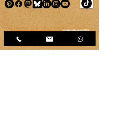
copyright ©
2007-2026
| véronique chambeau | Tous droits réservés–Contenus protégés–
Reproduction interdite sans autorisation écrite.
Mentions légales & RGPD