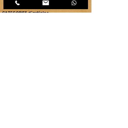
CATEGORIES d'articles
Les
Carnet d'atelier
(464)
464 posts
Créations et savoir-faire
(32)
32 posts
Evénements & communication
(95)
95 posts
Ressources & ambiance
(42)
42 posts
Territoires
(63)
63 posts
Vie d'atelier
(65)
65 posts
copyright ©
2007-2026
| véronique chambeau | Tous droits réservés–Contenus protégés–
Reproduction interdite sans autorisation écrite.
Mentions légales & RGPD