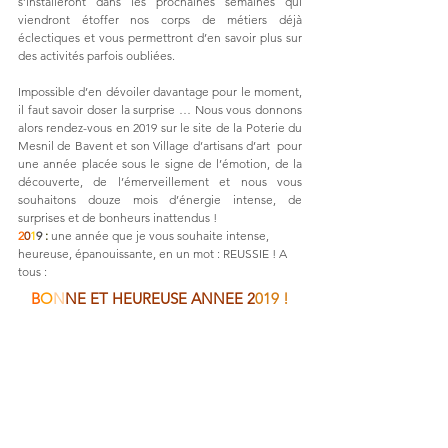
s’installeront dans les prochaines semaines qui 
viendront étoffer nos corps de métiers déjà 
éclectiques et vous permettront d’en savoir plus sur 
des activités parfois oubliées.
Impossible d’en dévoiler davantage pour le moment, 
il faut savoir doser la surprise … Nous vous donnons 
alors rendez-vous en 2019 sur le site de la Poterie du 
Mesnil de Bavent et son Village d’artisans d’art  pour 
une année placée sous le signe de l’émotion, de la 
découverte, de l’émerveillement et nous vous 
souhaitons douze mois d’énergie intense, de 
surprises et de bonheurs inattendus !
2
0
1
9 
:
 une année que je vous souhaite intense, 
heureuse, épanouissante, en un mot : REUSSIE ! A 
tous :
B
O
N
NE ET HEUREUSE ANNEE 2
019 !