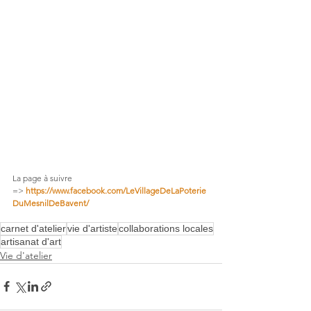
La page à suivre 
=> 
https://www.facebook.com/LeVillageDeLaPoterie
DuMesnilDeBavent/
carnet d'atelier
vie d'artiste
collaborations locales
artisanat d'art
Vie d'atelier