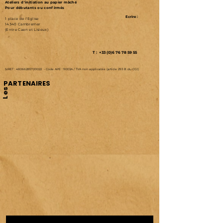
Ateliers d'initiation au papier mâché
Pour débutants ou confirmés
Ecrire :
1 place de l'Eglise
14340 Cambremer
(Entre Caen et Lisieux)
T : +33 (0)6 76 78 59 55
SIRET :
48066285700022
-
Code APE : 9003A /
TVA non applicable (article 293 B du CGI)
PARTENAIRES
Les