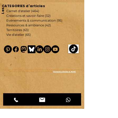
CATEGORIES d'articles
Les
Carnet d'atelier
(464)
464 posts
Créations et savoir-faire
(32)
32 posts
Evénements & communication
(95)
95 posts
Ressources & ambiance
(42)
42 posts
Territoires
(63)
63 posts
Vie d'atelier
(65)
65 posts
copyright ©
2007-2026
| véronique chambeau | Tous droits réservés–Contenus protégés–
Reproduction interdite sans autorisation écrite.
Mentions légales & RGPD