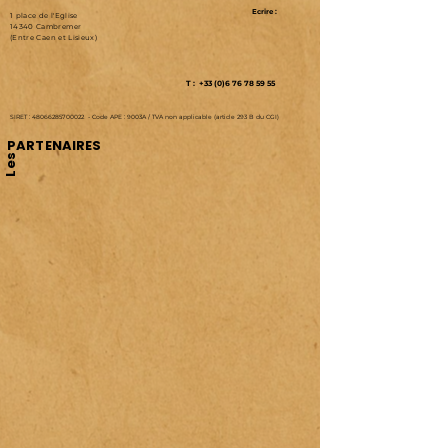
Ecrire :
1 place de l'Eglise
14340 Cambremer
(Entre Caen et Lisieux)
T : +33 (0)6 76 78 59 55
SIRET :
48066285700022
-
Code APE : 9003A /
TVA non applicable (article 293 B du CGI)
PARTENAIRES
Les