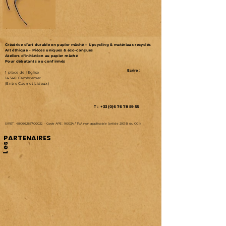
Créatrice d’art durable en papier mâché – Upcycling & matériaux recyclés
Art éthique – Pièces uniques & éco-conçues
Ateliers d'initiation au papier mâché
Pour débutants ou confirmés
Ecrire :
1 place de l'Eglise
14340 Cambremer
(Entre Caen et Lisieux)
T : +33 (0)6 76 78 59 55
SIRET :
48066285700022
-
Code APE : 9003A /
TVA non applicable (article 293 B du CGI)
PARTENAIRES
Les