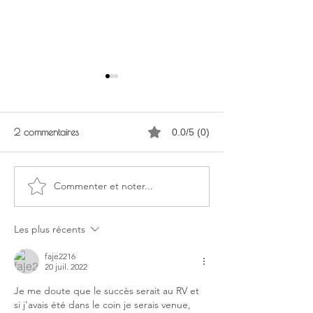
2 commentaires
0.0/5 (0)
Commenter et noter...
Atelier Upcycling en Papier
Faites rayonner le
Mâché intergénérationnel
patrimoine de vot
commune !
Les plus récents
faje2216
20 juil. 2022
Je me doute que le succès serait au RV et 
si j'avais été dans le coin je serais venue, 