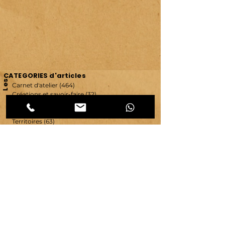
CATEGORIES d'articles
Les
Carnet d'atelier
(464)
464 posts
Créations et savoir-faire
(32)
32 posts
Evénements & communication
(95)
95 posts
Ressources & ambiance
(42)
42 posts
Territoires
(63)
63 posts
Vie d'atelier
(65)
65 posts
copyright ©
2007-2026
| véronique chambeau | Tous droits réservés–Contenus protégés–
Reproduction interdite sans autorisation écrite.
Mentions légales & RGPD