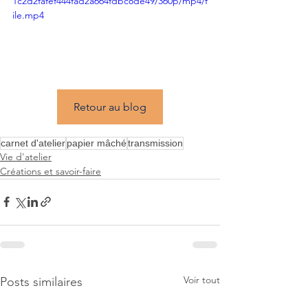
1c2d2fafef444fad2a664fdbc8de49/360p/mp4/f
ile.mp4
Retour au blog
carnet d'atelier
papier mâché
transmission
Vie d'atelier
Créations et savoir-faire
Voir tout
Posts similaires