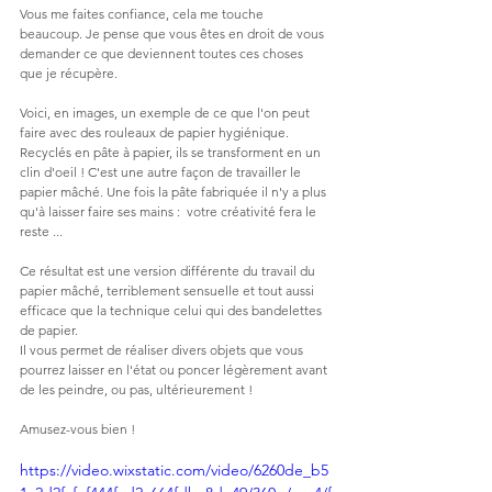
Vous me faites confiance, cela me touche 
beaucoup. Je pense que vous êtes en droit de vous 
demander ce que deviennent toutes ces choses 
que je récupère.
Voici, en images, un exemple de ce que l'on peut 
faire avec des rouleaux de papier hygiénique.  
Recyclés en pâte à papier, ils se transforment en un 
clin d'oeil ! C'est une autre façon de travailler le 
papier mâché. Une fois la pâte fabriquée il n'y a plus 
qu'à laisser faire ses mains :  votre créativité fera le 
reste ...
Ce résultat est une version différente du travail du 
papier mâché, terriblement sensuelle et tout aussi 
efficace que la technique celui qui des bandelettes 
de papier.  
Il vous permet de réaliser divers objets que vous 
pourrez laisser en l'état ou poncer légèrement avant 
de les peindre, ou pas, ultérieurement !
Amusez-vous bien !
https://video.wixstatic.com/video/6260de_b5