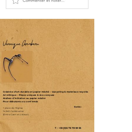
Commenter et noter...
Upcycling : le regard, c'est
la clé
Véronique Chambeau
Créatrice d’art durable en papier mâché – Upcycling & matériaux recyclés
Art éthique – Pièces uniques & éco-conçues
Ateliers d'initiation au papier mâché
Pour débutants ou confirmés
Ecrire :
1 place de l'Eglise
14340 Cambremer
(Entre Caen et Lisieux)
T : +33 (0)6 76 78 59 55