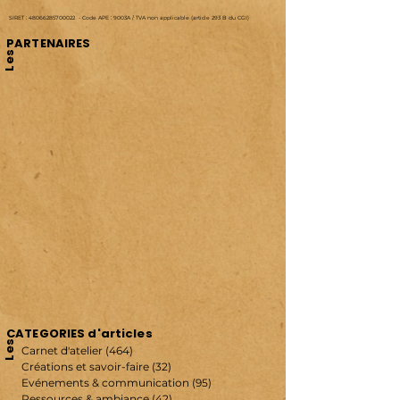
SIRET :
48066285700022
-
Code APE : 9003A /
TVA non applicable (article 293 B du CGI)
PARTENAIRES
Les
CATEGORIES d'articles
Les
Carnet d'atelier
(464)
464 posts
Créations et savoir-faire
(32)
32 posts
Evénements & communication
(95)
95 posts
Ressources & ambiance
(42)
42 posts