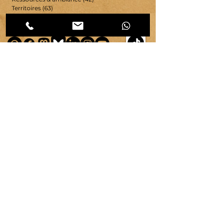
Territoires
(63)
63 posts
Vie d'atelier
(65)
65 posts
copyright ©
2007-2026
| véronique chambeau | Tous droits réservés–Contenus protégés–
Reproduction interdite sans autorisation écrite.
Mentions légales & RGPD