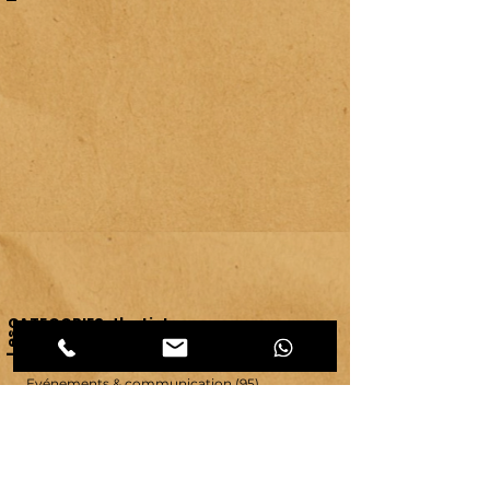
CATEGORIES d'articles
Les
Carnet d'atelier
(464)
464 posts
Créations et savoir-faire
(32)
32 posts
Evénements & communication
(95)
95 posts
Ressources & ambiance
(42)
42 posts
Territoires
(63)
63 posts
Vie d'atelier
(65)
65 posts