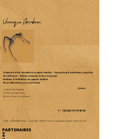
Véronique Chambeau
Créatrice d’art durable en papier mâché – Upcycling & matériaux recyclés
Art éthique – Pièces uniques & éco-conçues
Ateliers d'initiation au papier mâché
Pour débutants ou confirmés
Ecrire :
1 place de l'Eglise
14340 Cambremer
(Entre Caen et Lisieux)
T : +33 (0)6 76 78 59 55
SIRET :
48066285700022
-
Code APE : 9003A /
TVA non applicable (article 293 B du CGI)
PARTENAIRES
Les