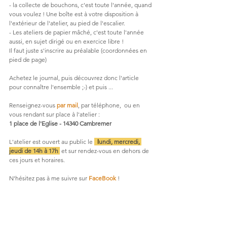
- la collecte de bouchons, c'est toute l'année, quand 
vous voulez ! Une boîte est à votre disposition à 
l'extérieur de l'atelier, au pied de l'escalier.
- Les ateliers de papier mâché, c'est toute l'année 
aussi, en sujet dirigé ou en exercice libre !
Il faut juste s'inscrire au préalable (coordonnées en 
pied de page)
Achetez le journal, puis découvrez donc l'article 
pour connaître l'ensemble ;-) et puis ...
Renseignez-vous 
par mail
, par téléphone,  ou en 
vous rendant sur place à l'atelier :
1 place de l'Eglise - 14340 Cambremer
L'atelier est ouvert au public le 
l 
l
undi, mercredi, 
jeudi de 14h à 17h 
 et sur rendez-vous en dehors de 
ces jours et horaires.
N'hésitez pas à me suivre sur 
FaceBook
 !