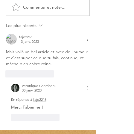
Commenter et noter...
Les Plages du débarquement
Journées National
sont inscrites au Patrimoine
Artistes (JNA)
mondial de l’UNESCO
Les plus récents
faje2216
13 janv. 2023
Mais voilà un bel article et avec de l'humour 
et c'est super ce que tu fais, continue, et 
mâche bien chère reine.
J'aime
Répondre
Veronique Chambeau
30 janv. 2023
En réponse à
faje2216
Merci Fabienne !
J'aime
Répondre