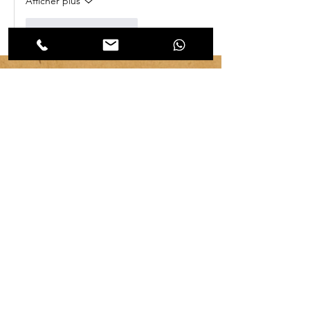
Afficher plus
J'aime
Répondre
Véronique Chambeau
Créatrice d’art durable en papier mâché – Upcycling & matériaux recyclés
Art éthique – Pièces uniques & éco-conçues
Ateliers d'initiation au papier mâché
Pour débutants ou confirmés
Ecrire :
1 place de l'Eglise
14340 Cambremer
(Entre Caen et Lisieux)