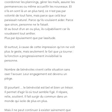
coordonner les plannings, gérer les mails, assurer les 
permanences ou même accueillir les nouveaux. Et 
s'ils en sont là un an plus tard, ce n'est pas par 
volonté de tout faire, mais parce que celà leur 
paraissait naturel. Parce qu'ils voulaient aider. Parce 
que sinon, personne ne le faisait. 
Et au bout d'un an ou plus, ils culpabilisent car ils 
voudraient tout arrêter. 
Plus par épuisement que par lassitude. 
Et
 surt
out, à cause de cette impression qu’on ne voit 
plus 
le
 geste, mais seulement 
le fait que ça tourne
 : 
la fonction a progressivement invisibilisé la 
personne.
Nombre de bénévoles vivent cette situation sans 
oser l'avouer. Leur engagement est devenu un 
piège.
Et pourtant ... le bénévolat est bel et bien un trésor. 
Il
 permet d’agir là où tout semble figé. Il répare, 
relie, soutient. Il fait surgir du commun dans un 
monde qui isole de plus en plus.
Mais il ne peut continuer à exister sainement que 