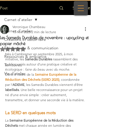
S'inscrire
Post
Carnet d'atelier
Veronique Chambeau
Carnet d'atelier
13 nov. 2025
2 min de lecture
Les Samedis Durables de novembre : upcycling et
Créations et savoir-faire
papier mâché
Evénements & communication
Noté NaN étoiles sur 5.
Nés à Cambremer en septembre 2025, à mon 
Ressources & ambiance
initiative, les 
Samedis Durables
 rassemblent des 
publics variés autour d’une pratique créative et 
Territoires
écologique : 
faire du beau avec du moche
.
Vie d'atelier
Dans le cadre de la 
Semaine Européenne de la 
Réduction des Déchets (SERD 2025)
, coordonnée 
par l’
ADEME
, les Samedis Durables viennent d’être 
labellisés
. Une belle reconnaissance pour un projet 
né d’une envie simple : créer autrement, 
transmettre, et donner une seconde vie à la matière.
La SERD en quelques mots
La 
Semaine Européenne de la Réduction des 
Déchets
 met chaque année en lumière des 