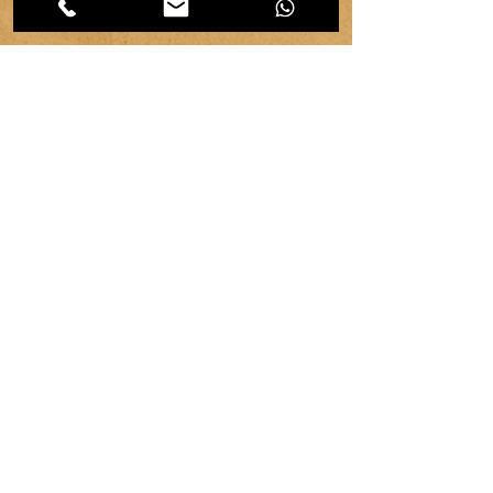
CATEGORIES d'articles
Les
Carnet d'atelier
(464)
464 posts
Créations et savoir-faire
(32)
32 posts
Evénements & communication
(95)
95 posts
Ressources & ambiance
(42)
42 posts
Territoires
(63)
63 posts
Vie d'atelier
(65)
65 posts