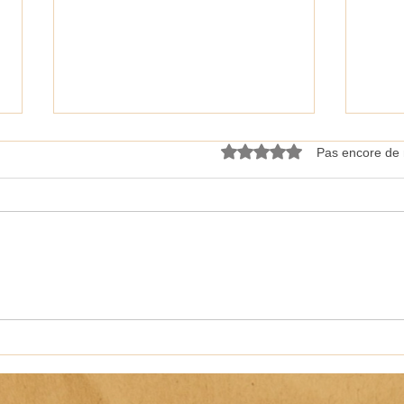
Noté 0 étoile sur 5.
Pas encore de 
Les Plages du débarquement
Journ
sont inscrites au Patrimoine
(JNA
mondial de l’UNESCO