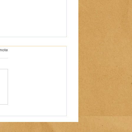
note
ées Nationales des Artistes
)