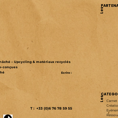
PARTENA
Les
r mâché – Upcycling & matériaux recyclés
co-conçues
ché
Ecrire :
CATEGOR
Les
Carnet 
Créatio
T : +33 (0)6 76 78 59 55
Evénem
Ressou