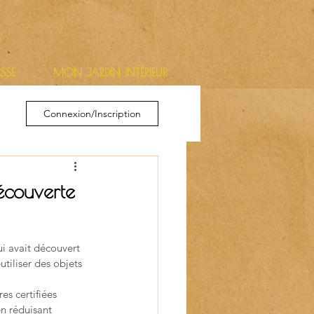
ESSE
MON JARDIN INTÉRIEUR
Connexion/Inscription
écouverte
ui avait découvert 
utiliser des objets 
es certifiées 
en réduisant 