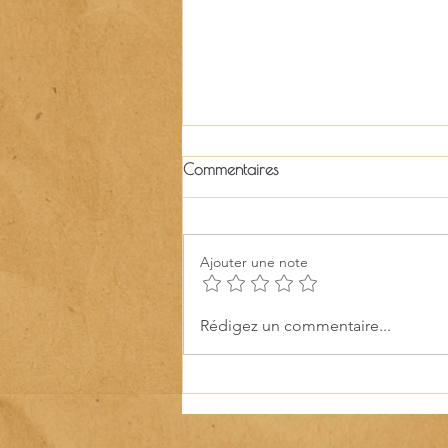
Commentaires
Ajouter une note
Les Samedis Durables rejoignent
Rédigez un commentaire...
Guinguette, un agenda culturel
local