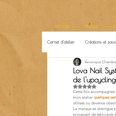
ACCUEIL
ATELIERS
A
Carnet d'atelier
Créations et savoi
Veronique Chambe
Ressources & ambiance
Terr
Lova Nail Sys
de l'upcycling
Noté NaN étoiles su
Cette fois accompagnée d
mon atelier 
quelques sem
utilisés ou devenus obsol
La marque se distingue p
provenant de fabricants é