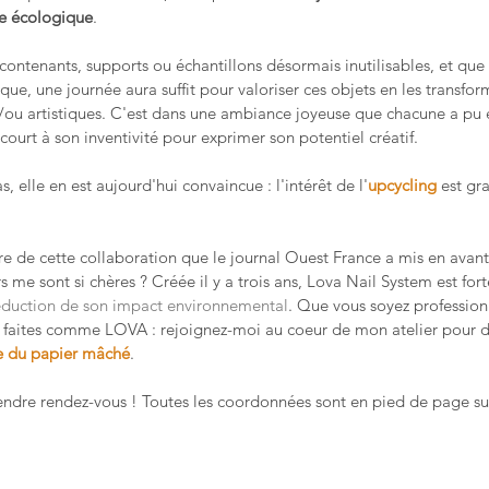
e écologique
.
ontenants, supports ou échantillons désormais inutilisables, et que l'
que, une journée aura suffit pour valoriser ces objets en les transfor
t/ou artistiques. C'est dans une ambiance joyeuse que chacune a pu 
 court à son inventivité pour exprimer son potentiel créatif.
, elle en est aujourd'hui convaincue : l'intérêt de l'
upcycling
 est gra
e de cette collaboration que le journal Ouest France a mis en avant
rs me sont si chères ? Créée il y a trois ans, Lova Nail System est for
duction de son impact environnemental
. Que vous soyez professionn
s, faites comme LOVA : rejoignez-moi au coeur de mon atelier pour d
ue du papier mâché
.
endre rendez-vous ! Toutes les coordonnées sont en pied de page sur