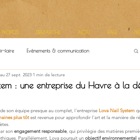
 PROPOS
DEMARCHE
ACTU
FAQ
PR
r-faire
Evénements & communication
au
27 sept. 2023
1 min de lecture
itoires
Vie d'atelier
tem : une entreprise du Havre à la d
r 5.
e son équipe presque au complet, l'entreprise 
Lova Nail System
 q
aines plus tôt
 est revenue pour approfondir l'art et la manière de ré
ètes.
ar son 
engagement responsable
, qui privilégie des matières premièr
thiques. Parallèlement, Lova poursuit un 
objectif environnemental
 