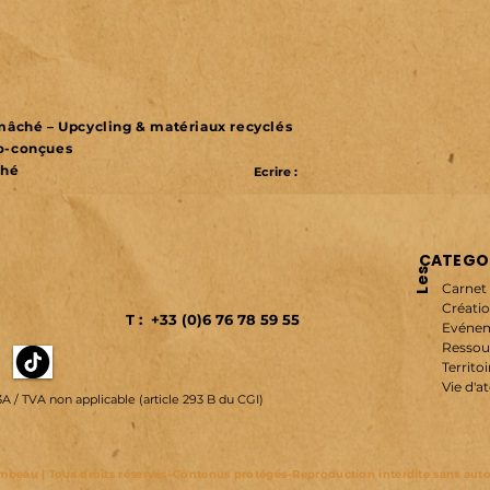
r mâché – Upcycling & matériaux recyclés
co-conçues
ché
Ecrire :
CATEGOR
Les
Carnet 
Créatio
T : +33 (0)6 76 78 59 55
Evénem
Ressou
Territoi
Vie d'at
3A /
TVA non applicable (article 293 B du CGI)
beau | Tous droits réservés–Contenus protégés–Reproduction interdite sans autor