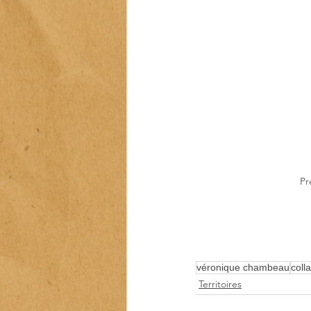
Pr
véronique chambeau
coll
Territoires