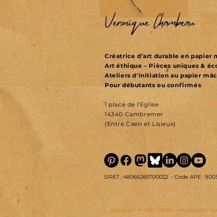
Véronique Chambeau
Créatrice d’art durable en papie
Art éthique – Pièces uniques & é
Ateliers d'initiation au papier mâ
Pour débutants ou confirmés
1 place de l'Eglise
14340 Cambremer
(Entre Caen et Lisieux)
SIRET : 48066285700022 -
Code APE : 900
copyright © 2007-2026 | véronique cham