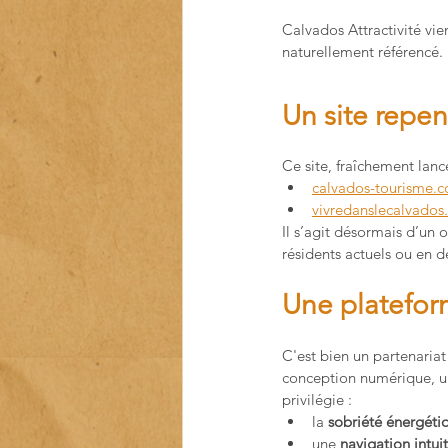
Calvados Attractivité vie
naturellement référencé.
Un site repen
Ce site, fraîchement lanc
calvados-tourisme.
vivredanslecalvado
Il s’agit désormais d’un o
résidents actuels ou en d
Une platefo
C'est bien un partenariat
conception numérique, u
privilégie :
la 
sobriété énergéti
une 
navigation intuit