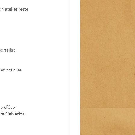
n atelier reste 
ortails :
 et pour les 
ue d’éco-
re Calvados