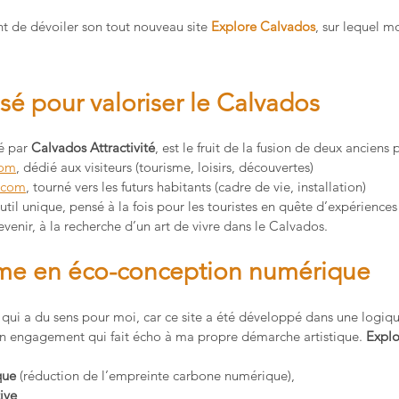
nt de dévoiler son tout nouveau site 
Explore Calvados
, sur lequel mo
sé pour valoriser le Calvados
é par 
Calvados Attractivité
, est le fruit de la fusion de deux anciens p
com
, dédié aux visiteurs (tourisme, loisirs, découvertes)
s.com
, tourné vers les futurs habitants (cadre de vie, installation)
util unique, pensé à la fois pour les touristes en quête d’expériences
evenir, à la recherche d’un art de vivre dans le Calvados.
rme en éco-conception numérique
 qui a du sens pour moi, car ce site a été développé dans une logiq
n engagement qui fait écho à ma propre démarche artistique. 
Explo
que
 (réduction de l’empreinte carbone numérique),
ive
,