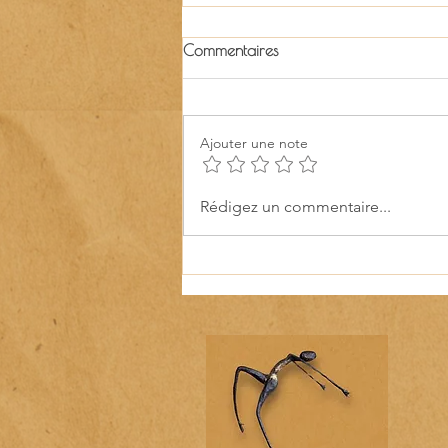
Commentaires
Ajouter une note
Atelier intergenerationnel à
Rédigez un commentaire...
l’Accueil de Loisirs de
Cambremer