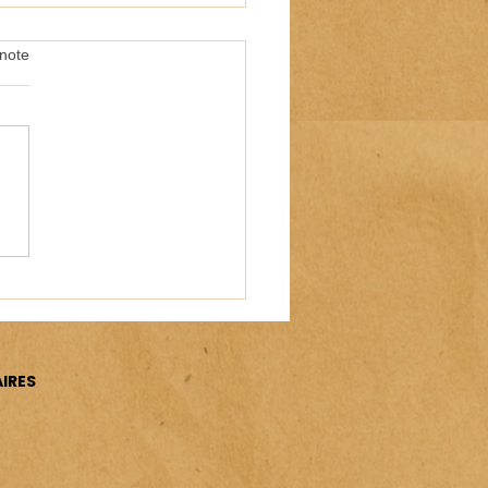
note
s rayonner le patrimoine de
e commune !
IRES