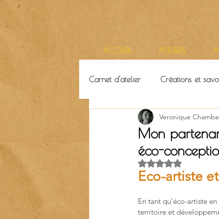
ACCUEIL
ATELIERS
A
Carnet d'atelier
Créations et savoi
Veronique Chambe
Ressources & ambiance
Terr
Mon partenaria
éco-concepti
Noté NaN étoiles su
Eco-artiste e
En tant qu’éco-artiste en
territoire et développem