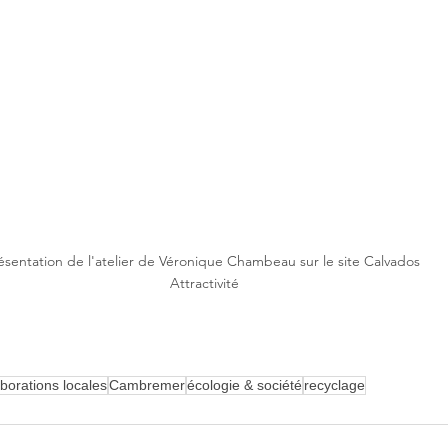
ésentation de l'atelier de Véronique Chambeau sur le site Calvados 
Attractivité
aborations locales
Cambremer
écologie & société
recyclage