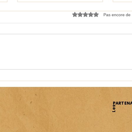
Noté 0 étoile sur 5.
Pas encore de 
Atelier Upcycling en Papier
Faite
Mâché intergénérationnel
votr
PARTENA
Les