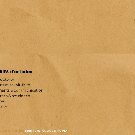
IES d'articles
d'atelier
ns et savoir-faire
ents & communication
rces & ambiance
res
elier
isation écrite.
Mentions légales & RGPD