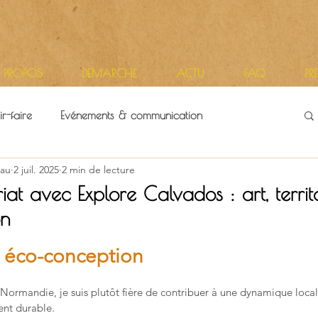
 PROPOS
DEMARCHE
ACTU
FAQ
PR
r-faire
Evénements & communication
au
2 juil. 2025
2 min de lecture
itoires
Vie d'atelier
t avec Explore Calvados : art, territo
on
r 5.
t éco-conception
 Normandie, je suis plutôt fière de contribuer à une dynamique locale 
ent durable. 