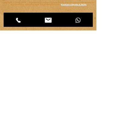
copyright ©
2007-2026
| véronique chambeau | Tous droits réservés–Contenus protégés–
Reproduction interdite sans autorisation écrite.
Mentions légales & RGPD