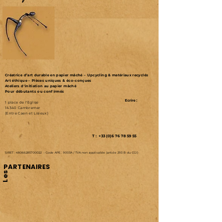
Créatrice d’art durable en papier mâché – Upcycling & matériaux recyclés
Art éthique – Pièces uniques & éco-conçues
Ateliers d'initiation au papier mâché
Pour débutants ou confirmés
Ecrire :
1 place de l'Eglise
14340 Cambremer
(Entre Caen et Lisieux)
T : +33 (0)6 76 78 59 55
SIRET :
48066285700022
-
Code APE : 9003A /
TVA non applicable (article 293 B du CGI)
PARTENAIRES
Les