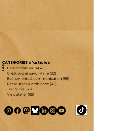
CATEGORIES d'articles
Les
Carnet d'atelier
(464)
464 posts
Créations et savoir-faire
(32)
32 posts
Evénements & communication
(95)
95 posts
Ressources & ambiance
(42)
42 posts
Territoires
(63)
63 posts
Vie d'atelier
(65)
65 posts