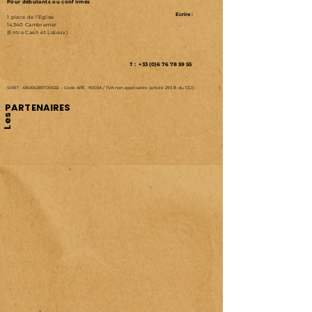
Pour débutants ou confirmés
Ecrire :
1 place de l'Eglise
14340 Cambremer
(Entre Caen et Lisieux)
T : +33 (0)6 76 78 59 55
SIRET :
48066285700022
-
Code APE : 9003A /
TVA non applicable (article 293 B du CGI)
PARTENAIRES
Les