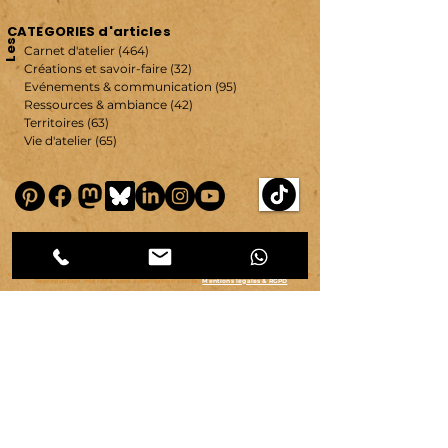
CATEGORIES d'articles
Les
Carnet d'atelier
(464)
464 posts
Créations et savoir-faire
(32)
32 posts
Evénements & communication
(95)
95 posts
Ressources & ambiance
(42)
42 posts
Territoires
(63)
63 posts
Vie d'atelier
(65)
65 posts
copyright ©
2007-2026
| véronique chambeau | Tous droits réservés–Contenus protégés–
Reproduction interdite sans autorisation écrite.
Mentions légales & RGPD