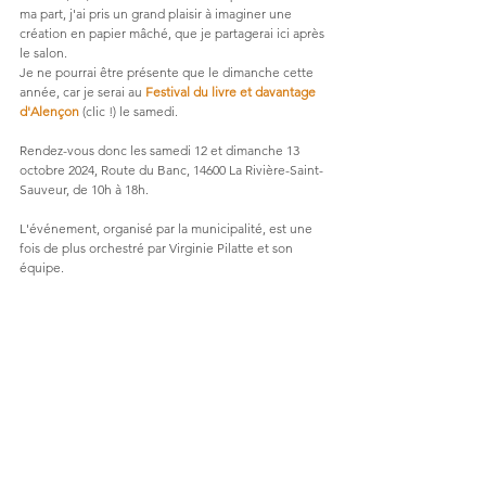
ma part, j'ai pris un grand plaisir à imaginer une 
création en papier mâché, que je partagerai ici après 
le salon.
Je ne pourrai être présente que le dimanche cette 
année, car je serai au 
Festival du livre et davantage 
d'Alençon
 (clic !) le samedi.
Rendez-vous donc les samedi 12 et dimanche 13 
octobre 2024, Route du Banc, 14600 La Rivière-Saint-
Sauveur, de 10h à 18h.
L'événement, organisé par la municipalité, est une 
fois de plus orchestré par Virginie Pilatte et son 
équipe.