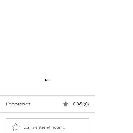
Commentaires
0.0/5 (0)
Commenter et noter...
Journées Nationales des
KRAABY : une nou