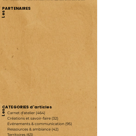
PARTENAIRES
Les
CATEGORIES d'articles
Les
Carnet d'atelier
(464)
464 posts
Créations et savoir-faire
(32)
32 posts
Evénements & communication
(95)
95 posts
Ressources & ambiance
(42)
42 posts
Territoires
(63)
63 posts