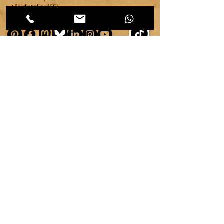
Vie d'atelier
(65)
65 posts
copyright ©
2007-2026
| véronique chambeau | Tous droits réservés–Contenus protégés–
Reproduction interdite sans autorisation écrite.
Mentions légales & RGPD