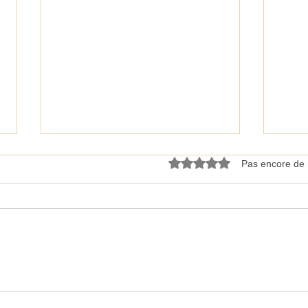
Noté 0 étoile sur 5.
Pas encore de 
Journées Nationales des Artistes
KRAA
(JNA)
appli