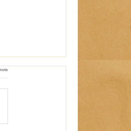
note
BY : une nouvelle
cation française