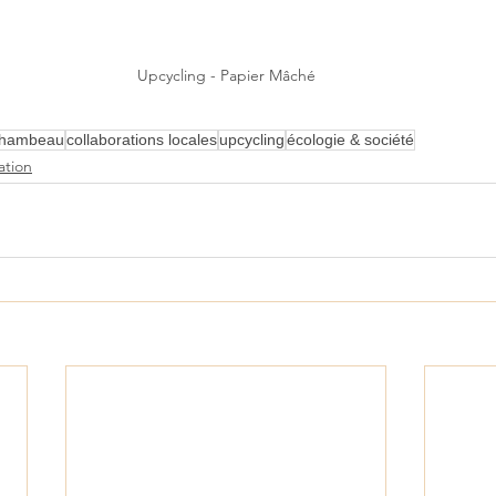
Upcycling - Papier Mâché
chambeau
collaborations locales
upcycling
écologie & société
tion