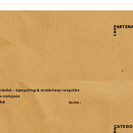
PARTENA
Les
r mâché – Upcycling & matériaux recyclés
co-conçues
ché
Ecrire :
CATEGOR
Les