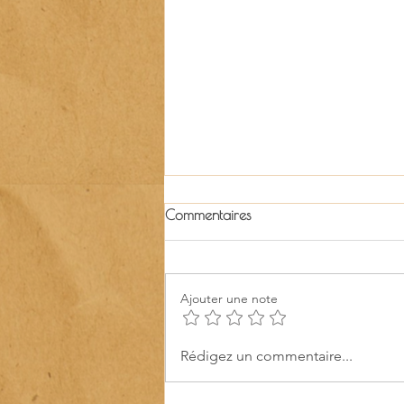
Commentaires
Ajouter une note
Les Samedis Durables rejoignent
Rédigez un commentaire...
Guinguette, un agenda culturel
local