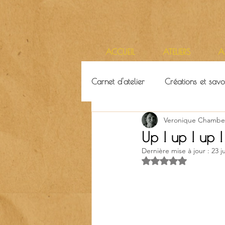
ACCUEIL
ATELIERS
A
Carnet d'atelier
Créations et savoi
Veronique Chambe
Ressources & ambiance
Terr
Up ! up ! up 
Dernière mise à jour :
23 j
Noté NaN étoiles su