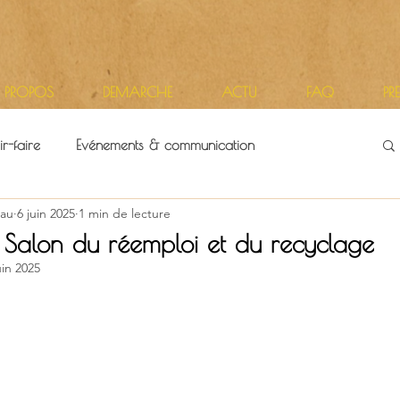
 PROPOS
DEMARCHE
ACTU
FAQ
PR
r-faire
Evénements & communication
au
6 juin 2025
1 min de lecture
itoires
Vie d'atelier
! Salon du réemploi et du recyclage
uin 2025
r 5.