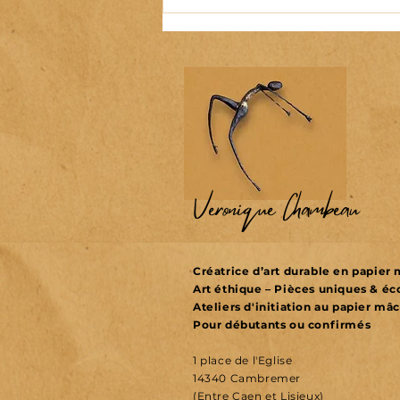
Véronique Chambeau
Créatrice d’art durable en papie
Art éthique – Pièces uniques & é
Ateliers d'initiation au papier mâ
Pour débutants ou confirmés
1 place de l'Eglise
14340 Cambremer
(Entre Caen et Lisieux)