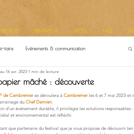
 PROPOS
DEMARCHE
ACTU
FAQ
PR
r-faire
Evénements & communication
au
16 avr. 2023
1 min de lecture
itoires
Vie d'atelier
papier mâché : découverte
r 5.
OP de Cambremer
se déroulera à
Cambremer
 les 6 et 7 mai 2023 et 
arrainage du 
Chef Damien
.
n d'un événement durable, il privilégie les solutions responsables :
iétal et environnemental est réfléchi.
 tant que partenaire du festival que je vous propose de découvrir (en p