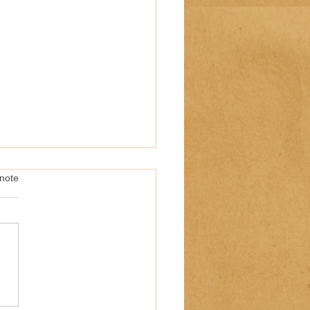
note
ées Nationales des Artistes
)