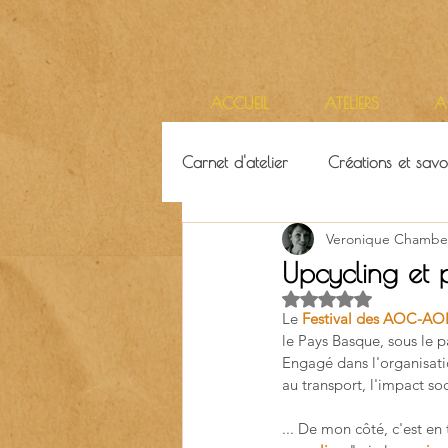
ACCUEIL
ATELIERS
A
Carnet d'atelier
Créations et savoi
Veronique Chambe
Ressources & ambiance
Terr
Upcycling et 
Noté NaN étoiles su
Le 
Festival des AOC-A
le Pays Basque, sous le p
Engagé dans l'organisatio
au transport, l'impact soc
... De mon côté, c'est en