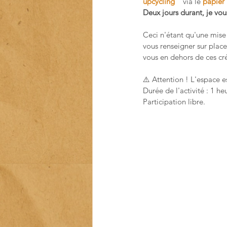
upcycling
 " via le 
papier
Deux jours durant, je vous
Ceci n'étant qu'une mise 
vous renseigner sur plac
vous en dehors de ces cr
⚠️ Attention ! L'espace es
Durée de l'activité : 1 he
Participation libre.