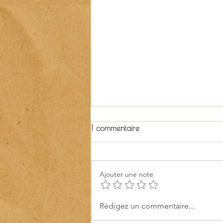
1 commentaire
Ajouter une note
Les Samedis Durables rejoignent
Rédigez un commentaire...
Guinguette, un agenda culturel