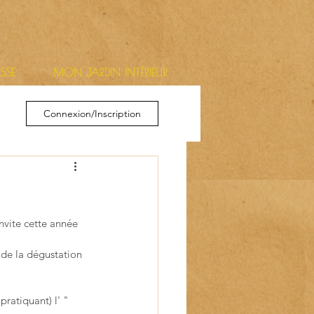
ESSE
MON JARDIN INTÉRIEUR
Connexion/Inscription
invite cette année 
 de la dégustation 
ratiquant) l' " 