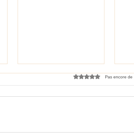
Noté 0 étoile sur 5.
Pas encore de 
Les Plages du débarquement
Journ
sont inscrites au Patrimoine
(JNA