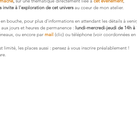
 mâché
, 
sur une thématique directement liée à 
cet événement
,
 invite à l'exploration de cet univers
 au coeur de mon atelier.
en bouche, pour plus d'informations en attendant les détails à venir,
e aux jours et heures de permanence : 
lundi-mercredi-jeudi de 14h à
éneaux, ou encore par 
mail
 (clic) ou téléphone (voir coordonnées en
t limité, les places aussi : pensez à vous inscrire préalablement !
ure.