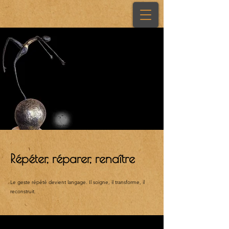
Répéter, réparer, renaître
Le geste répété devient langage. Il soigne, il transforme, il
reconstruit.