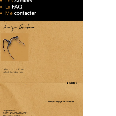
Les
Ateliers
La
FAQ
Me
contacter
Véronique Chambeau
1 place of the Church
14340 Cambremer
To write :
T: &nbsp;+33 (0)6 76 78 59 55
Registration:
SIRET:
48066285700022
APE code: 9003A