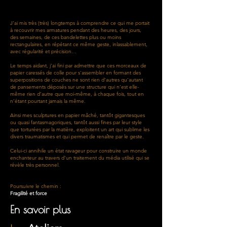
J’ai mis très (très) longtemps à comprendre ce qui me portait
à recouvrir mes armatures pendant des heures, des jours,
des semaines, de ces bandelettes plus ou moins
rectangulaires, en répétant ce même geste, inlassablement,
avec régularité et précision…
Le temps aidant, j’ai fini par admettre que ces morceaux de
papier caressés de colle pour s'assembler en formant des
superpositions de couches ne sont rien d’autres qu’autant
de pansements déposés sur une structure qui n’est elle-
même rien d’autre que moi-même, à chaque fois, tout en
n’étant pourtant jamais la même.
Ainsi mes sculptures en papier mâché, tantôt gigantesques
ou quasi fantasmagoriques, tantôt aussi fines par leur style
que torturées par la matière, exploitent un art qui sublime les
divers traumatismes et qui permet de renaître par le geste.
Celui-ci annihile un état ravageur pour construire un monde
enchanteur au travers d’un traitement du média utilisé qui se
révèle très personnel.
Poursuivre le chemin :
Fragilité et force
En savoir plus