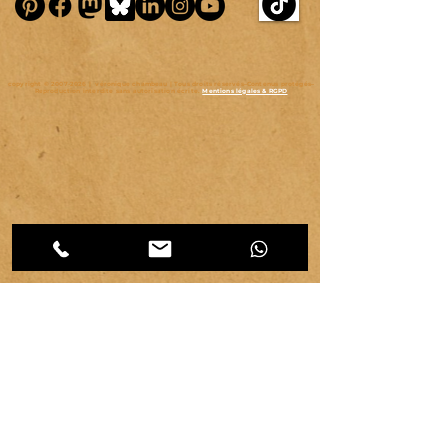
copyright ©
2007-2026
| véronique chambeau | Tous droits réservés–Contenus protégés–
Reproduction interdite sans autorisation écrite.
Mentions légales & RGPD