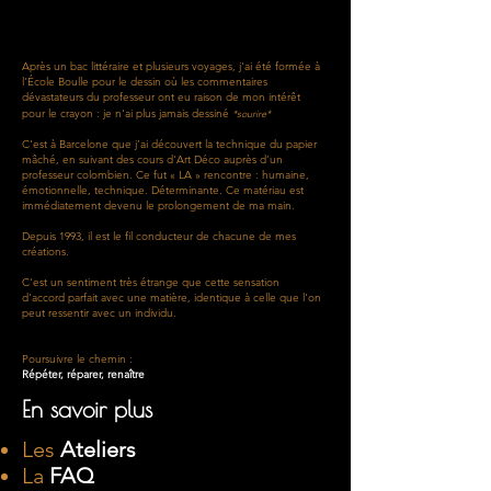
Après un bac littéraire et plusieurs voyages, j'ai été formée à
l'École Boulle pour le dessin où les commentaires
dévastateurs du professeur ont eu raison de mon intérêt
pour le crayon : je n'ai plus jamais dessiné
*sourire*
C'est à Barcelone que j’ai découvert la technique du papier
mâché, en suivant des cours d'Art Déco auprès d’un
professeur colombien. Ce fut « LA » rencontre : humaine,
émotionnelle, technique. Déterminante. Ce matériau est
immédiatement devenu le prolongement de ma main.
Depuis 1993, il est le fil conducteur de chacune de mes
créations.
C'est un sentiment très étrange que cette sensation
d'accord parfait avec une matière, identique à celle que l'on
peut ressentir avec un individu.
Poursuivre le chemin :
Répéter, réparer, renaître
En savoir plus
Les
Ateliers
La
FAQ