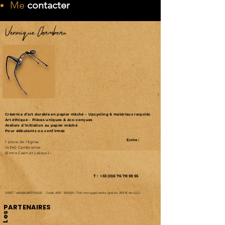
Me
contacter
Véronique Chambeau
Créatrice d’art durable en papier mâché – Upcycling & matériaux recyclés
Art éthique – Pièces uniques & éco-conçues
Ateliers d'initiation au papier mâché
Pour débutants ou confirmés
Ecrire :
1 place de l'Eglise
14340 Cambremer
(Entre Caen et Lisieux)
T : +33 (0)6 76 78 59 55
SIRET :
48066285700022
-
Code APE : 9003A /
TVA non applicable (article 293 B du CGI)
PARTENAIRES
Les