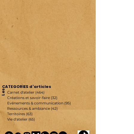
CATEGORIES d'articles
Les
Carnet d'atelier
(464)
464 posts
Créations et savoir-faire
(32)
32 posts
Evénements & communication
(95)
95 posts
Ressources & ambiance
(42)
42 posts
Territoires
(63)
63 posts
Vie d'atelier
(65)
65 posts