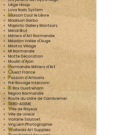
Liège récup
Lova Nails System
M
aison Cour le Lièvre
Madison Garbo
Majestic Gallery Montsûrs
Métal Brut
Métiers d'Art Normandie
Mézidon Vallée d'Auge
Milatos Village
MI Normandie
Motte Décoration
Moulin d'Ajon
N
ormandie Métiers d'Art
O
uest France
P
assion d'Artisans
Pré-Bocage Intercom
R
-Box Ouistreham
Région Normandie
Route du cidre de Cambremer
S
ERD-ADEME
V
ille de Bayeux
Ville de Lisieux
Violaine Sausset
Virg Lem Photographie
W
allacks Art Supplies
Z