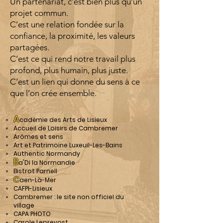
Un partenariat, c’est bien plus qu’un
projet commun.
C’est une relation fondée sur la
confiance, la proximité, les valeurs
partagées.
C’est ce qui rend notre travail plus
profond, plus humain, plus juste.
C’est un lien qui donne du sens à ce
que l’on crée ensemble.
A
cadémie des Arts de Lisieux
Accueil de Loisirs de Cambremer
Arômes et sens
Art et Patrimoine Luxeuil-Les-Bains
Authentic Normandy
B
a'Di la Normandie
Bistrot Parnell
C
aen-Là-Mer
CAFPI-Lisieux
Cambremer : le site non officiel du
village
CAPA PHOTO
Carole Leprevost