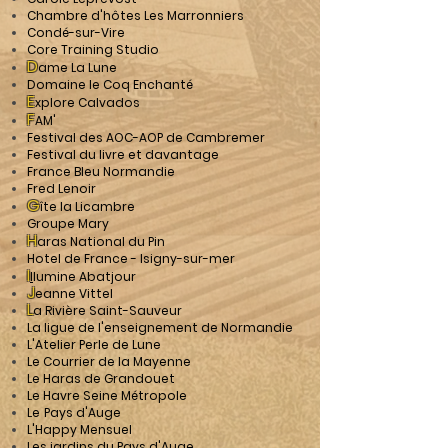
Chambre d'hôtes Les Marronn
iers
Condé-sur-Vire
Core Training Studio
D
ame La Lune
Domaine le Coq Enchanté
E
xplore Calvados
F
AM'
Festival des AOC-AOP de Cambremer
Festival du livre et davantage
France Bleu Normandie
Fred Lenoir
G
îte la Licambre
Groupe Mary
H
aras National du Pin
Hotel de France - Isigny-sur-mer
I
l
lumine Abatjour
J
eanne Vittel
L
a Rivière Saint-Sauveur
La ligue de l'enseignement de Normandie
L'Atelier Perle de Lune
Le Courrier de la Mayenne
Le Haras de Grandouet
Le Havre Seine Métropole
Le
Pays d'Auge
L'Happy Mensuel
Les jardins du Pays d'Auge