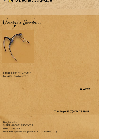
ero Déchet Sauvage
Véronique Chambeau
1 place of the Church
14340 Cambremer
To write :
T: &nbsp;+33 (0)6 76 78 59 55
Registration:
SIRET:
48066285700022
APE code: 9003A
VAT not applicable (article 293 B of the CGI)