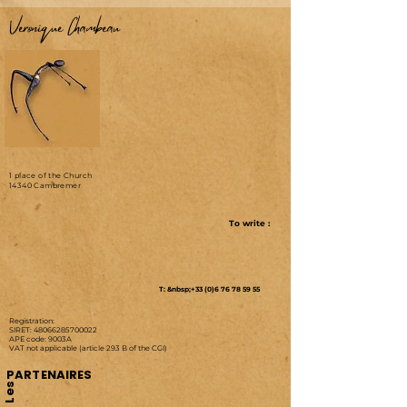
Véronique Chambeau
1 place of the Church
14340 Cambremer
To write :
T: &nbsp;+33 (0)6 76 78 59 55
Registration:
SIRET:
48066285700022
APE code: 9003A
VAT not applicable (article 293 B of the CGI)
PARTENAIRES
Les