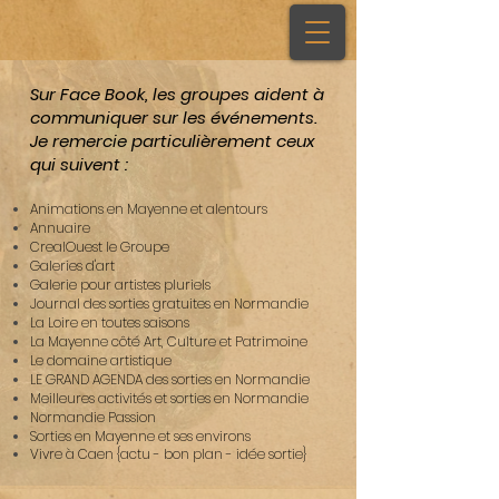
Sur Face Book, les groupes aident à
communiquer sur les événements.
Je remercie particulièrement ceux
qui suivent :
Animations en Mayenne et alentours
Annuaire
CrealOuest le Groupe
Galeries d'art
Galerie pour artistes pluriels
Journal des sorties gratuites en Normandie
La Loire en toutes saisons
La Mayenne côté Art, Culture et Patrimoine
Le domaine artistique
LE GRAND AGENDA des sorties en Normandie
Meilleures activités et sorties en Normandie
Normandie Passion
Sorties en Mayenne et ses environs
Vivre à Caen {actu - bon plan - idée sortie}