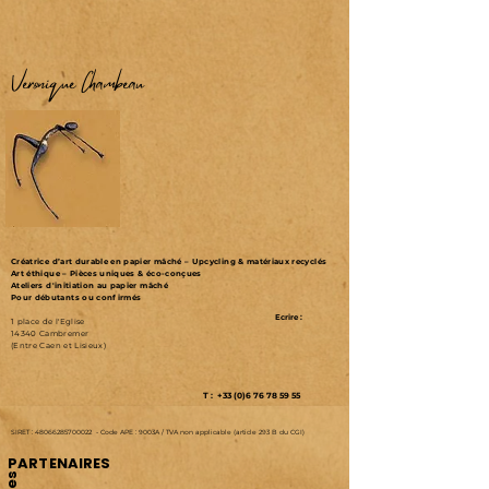
Véronique Chambeau
Créatrice d’art durable en papier mâché – Upcycling & matériaux recyclés
Art éthique – Pièces uniques & éco-conçues
Ateliers d'initiation au papier mâché
Pour débutants ou confirmés
Ecrire :
1 place de l'Eglise
14340 Cambremer
(Entre Caen et Lisieux)
T : +33 (0)6 76 78 59 55
SIRET :
48066285700022
-
Code APE : 9003A /
TVA non applicable (article 293 B du CGI)
PARTENAIRES
Les