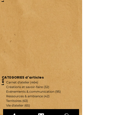
CATEGORIES d'articles
Les
Carnet d'atelier
(464)
464 posts
Créations et savoir-faire
(32)
32 posts
Evénements & communication
(95)
95 posts
Ressources & ambiance
(42)
42 posts
Territoires
(63)
63 posts
Vie d'atelier
(65)
65 posts