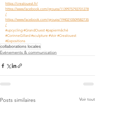
https://crealouest.fr/
https://www.facebook.com/groups/1139975792701278
/
https://www.facebook.com/groups/1940210509582735
/
#upcycling
#GrandOuest
#papiermâché
#CorinneGillard
#sculpture
#Voir
#Crealouest
#Expositions
collaborations locales
Evénements & communication
Voir tout
Posts similaires