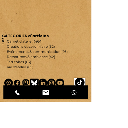
CATEGORIES d'articles
Les
Carnet d'atelier
(464)
464 posts
Créations et savoir-faire
(32)
32 posts
Evénements & communication
(95)
95 posts
Ressources & ambiance
(42)
42 posts
Territoires
(63)
63 posts
Vie d'atelier
(65)
65 posts
copyright ©
2007-2026
| véronique chambeau | Tous droits réservés–Contenus protégés–
Reproduction interdite sans autorisation écrite.
Mentions légales & RGPD