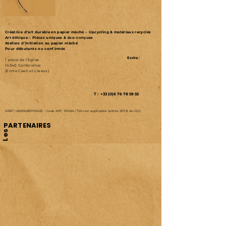
Créatrice d’art durable en papier mâché – Upcycling & matériaux recyclés
Art éthique – Pièces uniques & éco-conçues
Ateliers d'initiation au papier mâché
Pour débutants ou confirmés
Ecrire :
1 place de l'Eglise
14340 Cambremer
(Entre Caen et Lisieux)
T : +33 (0)6 76 78 59 55
SIRET :
48066285700022
-
Code APE : 9003A /
TVA non applicable (article 293 B du CGI)
PARTENAIRES
Les