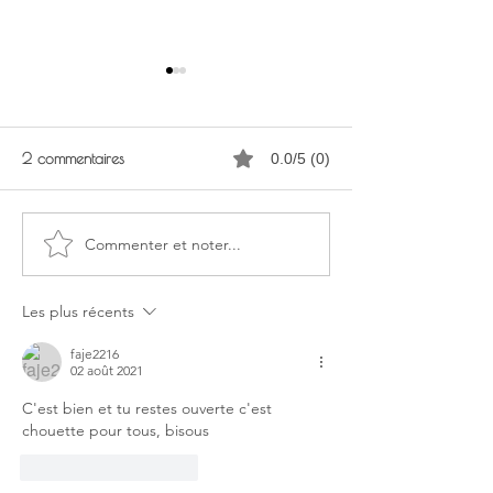
2 commentaires
0.0/5 (0)
Commenter et noter...
Les Plages du débarquement
Journées National
sont inscrites au Patrimoine
Artistes (JNA)
mondial de l’UNESCO
Les plus récents
faje2216
02 août 2021
C'est bien et tu restes ouverte c'est 
chouette pour tous, bisous
J'aime
Répondre