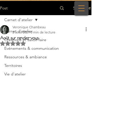
S'inscrire
Post
Carnet d'atelier
Veronique Chambeau
Carnet d'atelier
2 août 2021
0 min de lecture
Août sur rendez-vous
Créations et savoir-faire
Noté NaN étoiles sur 5.
Evénements & communication
Ressources & ambiance
Territoires
Vie d'atelier