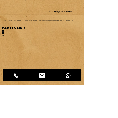
T : +33 (0)6 76 78 59 55
SIRET :
48066285700022
-
Code APE : 9003A /
TVA non applicable (article 293 B du CGI)
PARTENAIRES
Les
CATEGORIES d'articles