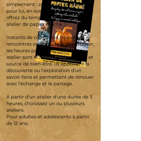
simplement : pour vous, pour elle,
pour lui, en solo, en duo, à plusieurs …
offrez du temps et pensez à un
atelier de papier mâché ! !
Instants de complicité, nouvelles
rencontres ou prétexte à se retrouver,
les heures passées au coeur d'un
atelier sont riches d'enseignement et
source de bien-être. Ils apportent la
découverte ou l'exploration d'un
savoir-faire et permettent de renouer
avec l'échange et le partage.
A partir d'un atelier d'une durée de 3
heures, choisissez un ou plusieurs
ateliers.
Pour adultes et adolescents à partir
de 12 ans.