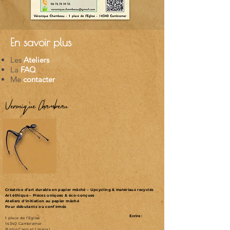
En savoir plus
Les
Ateliers
La
FAQ
Me
contacter
Véronique Chambeau
Créatrice d’art durable en papier mâché – Upcycling & matériaux recyclés
Art éthique – Pièces uniques & éco-conçues
Ateliers d'initiation au papier mâché
Pour débutants ou confirmés
Ecrire :
1 place de l'Eglise
14340 Cambremer
(Entre Caen et Lisieux)