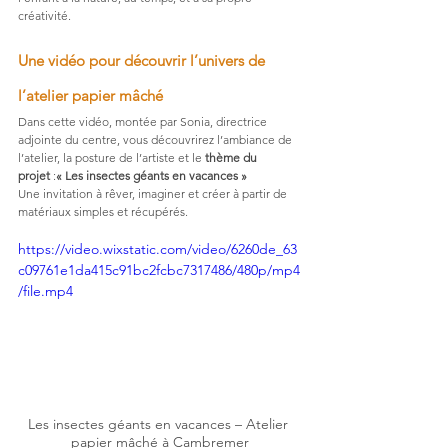
créativité.
Une vidéo pour découvrir l’univers de 
l’atelier papier mâché
Dans cette vidéo, montée par Sonia, directrice 
adjointe du centre, vous découvrirez l’ambiance de 
l’atelier, la posture de l’artiste et le 
thème du 
projet
 :
« Les insectes géants en vacances »
Une invitation à rêver, imaginer et créer à partir de 
matériaux simples et récupérés.
https://video.wixstatic.com/video/6260de_63
c09761e1da415c91bc2fcbc7317486/480p/mp4
/file.mp4
Les insectes géants en vacances – Atelier 
papier mâché à Cambremer