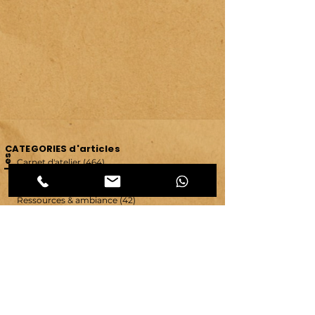
CATEGORIES d'articles
Les
Carnet d'atelier
(464)
464 posts
Créations et savoir-faire
(32)
32 posts
Evénements & communication
(95)
95 posts
Ressources & ambiance
(42)
42 posts
Territoires
(63)
63 posts
Vie d'atelier
(65)
65 posts