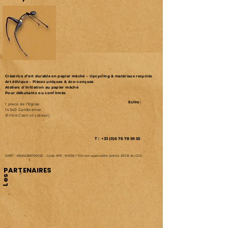
Créatrice d’art durable en papier mâché – Upcycling & matériaux recyclés
Art éthique – Pièces uniques & éco-conçues
Ateliers d'initiation au papier mâché
Pour débutants ou confirmés
Ecrire :
1 place de l'Eglise
14340 Cambremer
(Entre Caen et Lisieux)
T : +33 (0)6 76 78 59 55
SIRET :
48066285700022
-
Code APE : 9003A /
TVA non applicable (article 293 B du CGI)
PARTENAIRES
Les