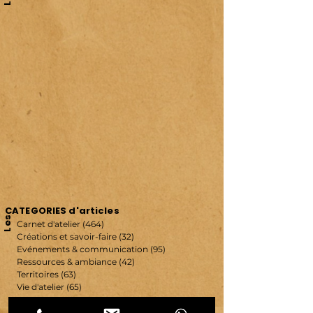
CATEGORIES d'articles
Les
Carnet d'atelier
(464)
464 posts
Créations et savoir-faire
(32)
32 posts
Evénements & communication
(95)
95 posts
Ressources & ambiance
(42)
42 posts
Territoires
(63)
63 posts
Vie d'atelier
(65)
65 posts