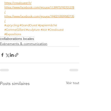
https://crealouest.fr/
https://www.facebook.com/groups/1139975792701278
/
https://www.facebook.com/groups/1940210509582735
/
#upcycling
#GrandOuest
#papiermâché
#CorinneGillard
#sculpture
#Voir
#Crealouest
#Expositions
collaborations locales
Evénements & communication
Voir tout
Posts similaires