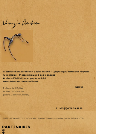
Véronique Chambeau
Créatrice d’art durable en papier mâché – Upcycling & matériaux recyclés
Art éthique – Pièces uniques & éco-conçues
Ateliers d'initiation au papier mâché
Pour débutants ou confirmés
Ecrire :
1 place de l'Eglise
14340 Cambremer
(Entre Caen et Lisieux)
T : +33 (0)6 76 78 59 55
SIRET :
48066285700022
-
Code APE : 9003A /
TVA non applicable (article 293 B du CGI)
PARTENAIRES
Les