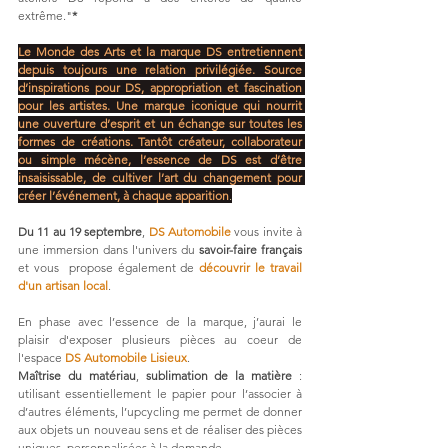
extrême."
*
Le Monde des Arts et la marque DS entretiennent 
depuis toujours une relation privilégiée. Source 
d’inspirations pour DS, appropriation et fascination 
pour les artistes. Une marque iconique qui nourrit 
une ouverture d’esprit et un échange sur toutes les 
formes de créations. Tantôt créateur, collaborateur 
ou simple mécène, l’essence de DS est d’être 
insaisissable, de cultiver l’art du changement pour 
créer l’événement, à chaque apparition
.
Du 11 au 19 septembre
, 
DS Automobile
 vous invite à 
une immersion dans l'univers du 
savoir-faire français 
et
vous  propose également de 
découvrir le travail 
d'un artisan local
.
En phase avec l’essence de la marque, j’aurai le 
plaisir d'exposer plusieurs pièces au coeur de 
l'espace 
DS Automobile Lisieux
. 
Maîtrise du matériau
, 
sublimation de la matière
 : 
utilisant essentiellement le papier pour l’associer à 
d’autres éléments, l’upcycling me permet de donner 
aux objets un nouveau sens et de réaliser des pièces 
uniques, personnalisées à la demande.