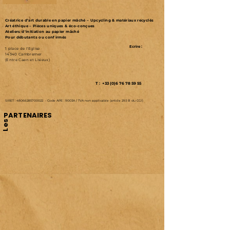
Créatrice d’art durable en papier mâché – Upcycling & matériaux recyclés
Art éthique – Pièces uniques & éco-conçues
Ateliers d'initiation au papier mâché
Pour débutants ou confirmés
Ecrire :
1 place de l'Eglise
14340 Cambremer
(Entre Caen et Lisieux)
T : +33 (0)6 76 78 59 55
SIRET :
48066285700022
-
Code APE : 9003A /
TVA non applicable (article 293 B du CGI)
PARTENAIRES
Les