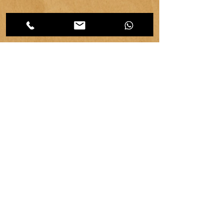
CATEGORIES d'articles
Les
Carnet d'atelier
(464)
464 posts
Créations et savoir-faire
(32)
32 posts
Evénements & communication
(95)
95 posts
Ressources & ambiance
(42)
42 posts
Territoires
(63)
63 posts
Vie d'atelier
(65)
65 posts
copyright ©
2007-2026
| véronique chambeau | Tous droits réservés–Contenus protégés–
Reproduction interdite sans autorisation écrite.
Mentions légales & RGPD