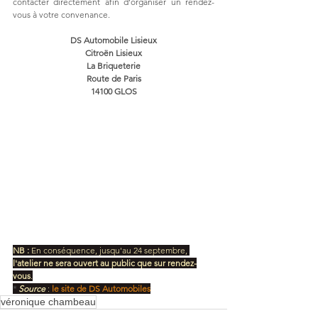
contacter directement afin d’organiser un rendez-
vous à votre convenance.
DS Automobile Lisieux
Citroën Lisieux
La Briqueterie
Route de Paris
14100 GLOS
NB :
 En conséquence, jusqu'au 24 septembre, 
l'atelier ne sera ouvert au public que sur rendez-
vous
.
* 
Source 
: 
le site de DS Automobiles
véronique chambeau