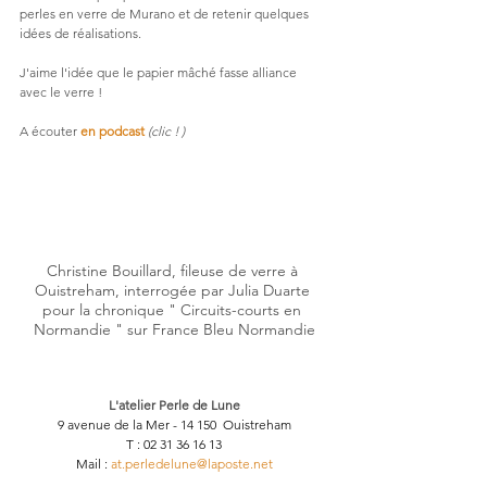
perles en verre de Murano et de retenir quelques 
idées de réalisations.
J'aime l'idée que le papier mâché fasse alliance 
avec le verre !
A écouter 
en podcast
(clic ! ) 
Christine Bouillard, fileuse de verre à 
Ouistreham, interrogée par Julia Duarte 
pour la chronique " Circuits-courts en 
Normandie " sur France Bleu Normandie
L'atelier Perle de Lune
9 avenue de la Mer - 14 150  Ouistreham
T : 02 31 36 16 13
Mail : 
at.perledelune@laposte.net