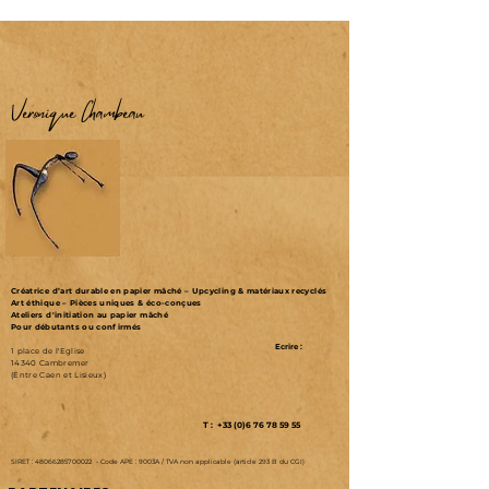
Véronique Chambeau
Créatrice d’art durable en papier mâché – Upcycling & matériaux recyclés
Art éthique – Pièces uniques & éco-conçues
Ateliers d'initiation au papier mâché
Pour débutants ou confirmés
Ecrire :
1 place de l'Eglise
14340 Cambremer
(Entre Caen et Lisieux)
T : +33 (0)6 76 78 59 55
SIRET :
48066285700022
-
Code APE : 9003A /
TVA non applicable (article 293 B du CGI)