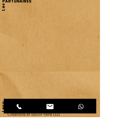
PARTENAIRES
Les
CATEGORIES d'articles
Les
Carnet d'atelier
(464)
464 posts
Créations et savoir-faire
(32)
32 posts
Evénements & communication
(95)
95 posts
Ressources & ambiance
(42)
42 posts
Territoires
(63)
63 posts
Vie d'atelier
(65)
65 posts