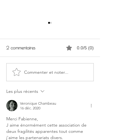
2 commentaires
0.0/5 (0)
L'Atelier Perle de 
Commenter et noter...
France Bleu Normandie met
en avant les artistes
Les plus récents
Veronique Chambeau
16 déc. 2020
Merci Fabienne,
J aime énormément cette association de 
deux fragilités apparentes tout comme 
j'aime les partenariats divers. 