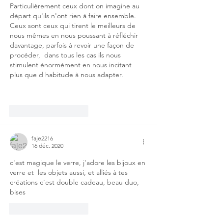
Particulièrement ceux dont on imagine au 
départ qu'ils n'ont rien à faire ensemble. 
Ceux sont ceux qui tirent le meilleurs de 
nous mêmes en nous poussant à réfléchir 
davantage, parfois à revoir une façon de 
procéder,  dans tous les cas ils nous 
stimulent énormément en nous incitant 
plus que d habitude à nous adapter.
J'aime
Répondre
faje2216
16 déc. 2020
c'est magique le verre, j'adore les bijoux en 
verre et  les objets aussi, et alliés à tes 
créations c'est double cadeau, beau duo, 
bises
J'aime
Répondre