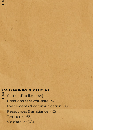
Les
CATEGORIES d'articles
Les
Carnet d'atelier
(464)
464 posts
Créations et savoir-faire
(32)
32 posts
Evénements & communication
(95)
95 posts
Ressources & ambiance
(42)
42 posts
Territoires
(63)
63 posts
Vie d'atelier
(65)
65 posts