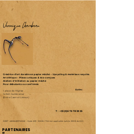
Véronique Chambeau
Créatrice d’art durable en papier mâché – Upcycling & matériaux recyclés
Art éthique – Pièces uniques & éco-conçues
Ateliers d'initiation au papier mâché
Pour débutants ou confirmés
Ecrire :
1 place de l'Eglise
14340 Cambremer
(Entre Caen et Lisieux)
T : +33 (0)6 76 78 59 55
SIRET :
48066285700022
-
Code APE : 9003A /
TVA non applicable (article 293 B du CGI)
PARTENAIRES