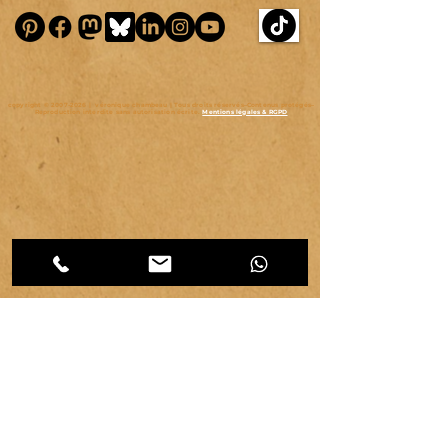
copyright ©
2007-2026
| véronique chambeau | Tous droits réservés–Contenus protégés–
Reproduction interdite sans autorisation écrite.
Mentions légales & RGPD