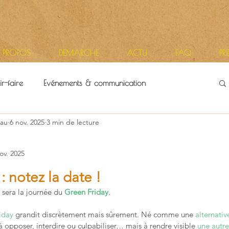
 PROPOS
DEMARCHE
ACTU
FAQ
PR
r-faire
Evénements & communication
au
6 nov. 2025
3 min de lecture
itoires
Vie d'atelier
ov. 2025
r 5.
: notez la date !
sera la journée du 
Green Friday
.
iday
 grandit discrètement mais sûrement. Né comme une 
alternativ
 à opposer, interdire ou culpabiliser… mais à rendre visible 
une autre