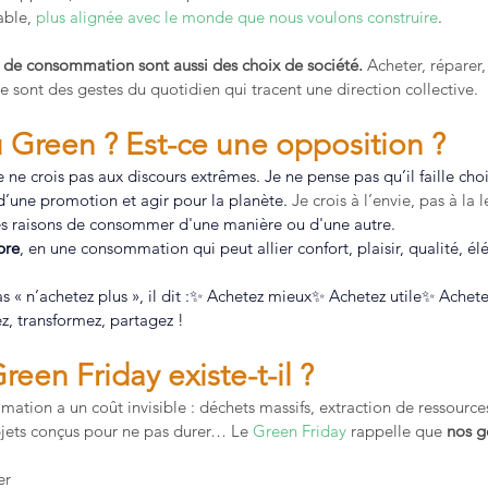
able, 
plus alignée avec le monde que nous voulons construire
.
 de consommation sont aussi des choix de société. 
Acheter, réparer, 
e sont des gestes du quotidien qui tracent une direction collective.
u Green ? Est-ce une opposition ?
 ne crois pas aux discours extrêmes. Je ne pense pas qu’il faille choi
 d’une promotion et agir pour la planète. 
Je crois à l’envie, pas à la l
es raisons de consommer d'une manière ou d'une autre.
bre
, en une consommation qui peut allier confort, plaisir, qualité, 
as « n’achetez plus », il dit :✨ Achetez mieux✨ Achetez utile✨ Ache
z, transformez, partagez !
reen Friday existe-t-il ?
tion a un coût invisible : déchets massifs, extraction de ressources
jets conçus pour ne pas durer… Le 
Green Friday
 rappelle que 
nos g
er