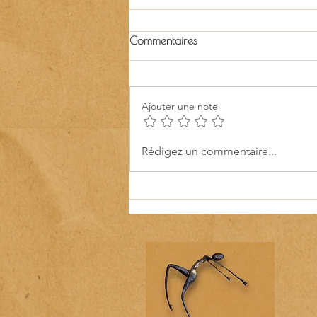
Commentaires
Ajouter une note
Les Samedis Durables rejoignent
Rédigez un commentaire...
Guinguette, un agenda culturel
local