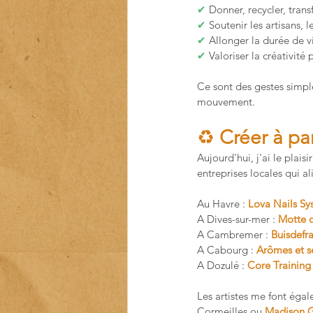
✔
 Donner, recycler, tran
✔
 Soutenir les artisans,
✔
 Allonger la durée de v
✔
 Valoriser la créativité
Ce sont des gestes simple
mouvement.
♻️ 
Créer à pa
Aujourd'hui, j'ai le plai
entreprises locales qui 
Au Havre : 
Lova Nails Sy
A Dives-sur-mer : 
Motte 
A Cambremer :
Buisdefr
A Cabourg : 
Arômes et s
A Dozulé :
Core Training
Les artistes me font éga
Cormeilles ou 
Madison 