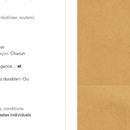
réutiliser, soutenir 
sir 
eçon. 
Chacun 
élégance… 
et 
tez durable✨ Ou 
, conditions 
estes individuels 