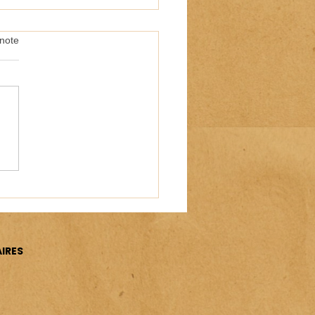
note
BY : une nouvelle
cation française
IRES