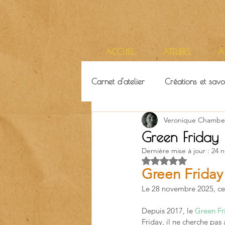
ACCUEIL
ATELIERS
A
Carnet d'atelier
Créations et savoi
Veronique Chambe
Ressources & ambiance
Terr
Green Friday
Dernière mise à jour :
24 n
Noté NaN étoiles su
Green Friday 
Le 28 novembre 2025, ce 
Depuis 2017, le 
Green Fr
Friday, il ne cherche pas