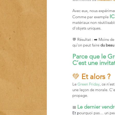
Avec eux, nous expérimen
IC
Comme par exemple 
matériaux non réutilisabl
d’objets uniques.
💬 Résultat : ➡️ Moins de
qu’on peut faire 
du beau
Parce que le Gr
C’est une invita
💚 
Et alors ?
Le 
Green Friday
, ce n’est
une leçon de morale. C’e
propage.
Le dernier vend
📅 
Et p
ourquoi pas… un peu 