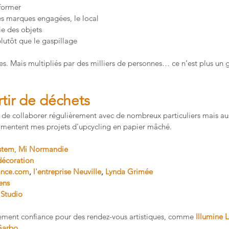
sformer
 les marques engagées, le local
ie des objets
 plutôt que le gaspillage
s. Mais multipliés par des milliers de personnes… ce n’est plus un ge
rtir de déchets
sir de collaborer régulièrement avec de nombreux particuliers mais aus
alimentent mes projets d'upcycling en papier mâché.
stem
, 
Mi Normandie
décoration
ance.com
, 
l'entreprise Neuville
, 
Lynda Grimée
ens
 Studio
lement confiance pour des rendez-vous artistiques, comme 
Illumine 
Garbo
 ...