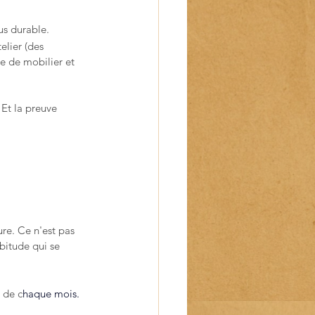
s durable. 
elier (des 
e de mobilier et 
 Et la preuve 
ure. Ce n'est pas 
bitude qui se 
i de c
haque mois. 