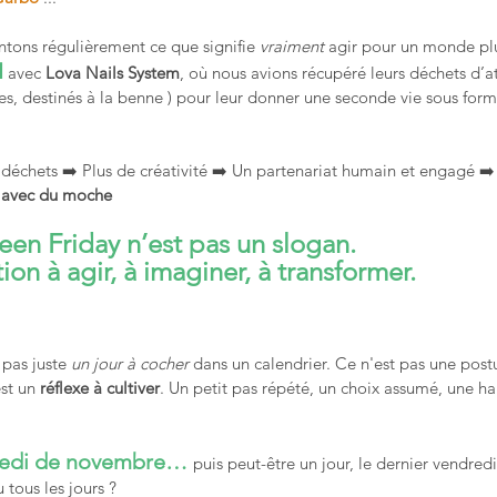
tons régulièrement ce que signifie 
vraiment
 agir pour un monde plu
I
 avec 
Lova Nails System
, où nous avions récupéré leurs déchets d’at
es, destinés à la benne ) pour leur donner une seconde vie sous form
 déchets ➡️ Plus de créativité ➡️ Un partenariat humain et engagé ➡️
 avec du moche
een Friday n’est pas un slogan.
tion à agir, à imaginer, à transformer.
 pas juste 
un jour à cocher
 dans un calendrier. Ce n'est pas une post
st un 
réflexe à cultiver
. Un petit pas répété, un choix assumé, une ha
redi de novembre… 
puis peut-être un jour, le dernier vendred
tous les jours ?