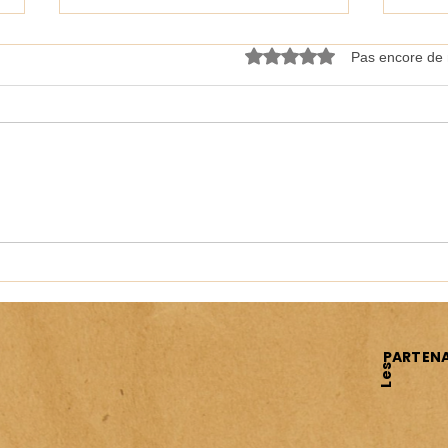
Noté 0 étoile sur 5.
Pas encore de 
Journées Nationales des Artistes
KRAA
(JNA)
appli
PARTENA
Les