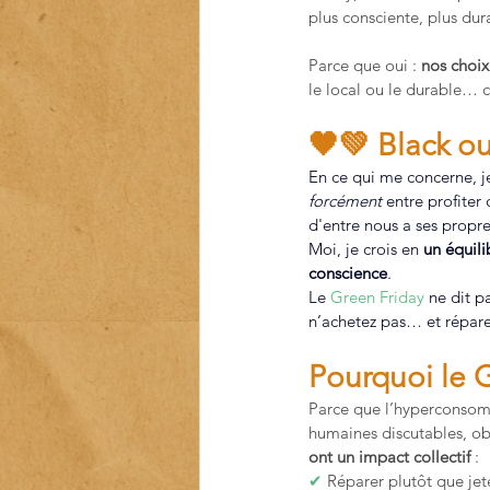
plus consciente, plus dur
Parce que oui : 
nos choix
le local ou le durable… c
🖤💚 Black o
En ce qui me concerne, je
forcément
 entre profiter
d'entre nous a ses propr
Moi, je crois en 
un équili
conscience
.
Le 
Green Friday
 ne dit p
n’achetez pas… et répare
Pourquoi le G
Parce que l’hyperconsomma
humaines discutables, ob
ont un impact collectif
 :
✔
 Réparer plutôt que jet