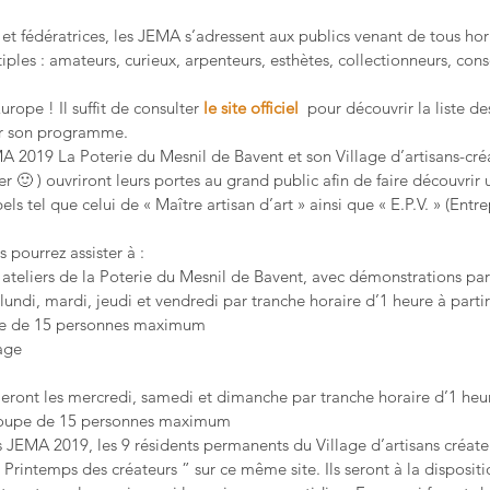
et fédératrices, les JEMA s’adressent aux publics venant de tous hori
tiples : amateurs, curieux, arpenteurs, esthètes, collectionneurs, 
rope ! Il suffit de consulter 
le site officiel 
 pour découvrir la liste de
lir son programme.
 2019 La Poterie du Mesnil de Bavent et son Village d’artisans-créat
r 🙂 ) ouvriront leurs portes au grand public afin de faire découvrir u
els tel que celui de « Maître artisan d’art » ainsi que « E.P.V. » (Entre
 pourrez assister à :
 ateliers de la Poterie du Mesnil de Bavent, avec démonstrations par 
 lundi, mardi, jeudi et vendredi par tranche horaire d’1 heure à partir
upe de 15 personnes maximum
age
eront les mercredi, samedi et dimanche par tranche horaire d’1 heure
 groupe de 15 personnes maximum
 JEMA 2019, les 9 résidents permanents du Village d’artisans créateu
” Printemps des créateurs ” sur ce même site. Ils seront à la disposit