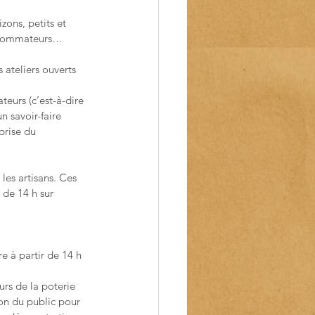
zons, petits et 
consommateurs…
s ateliers ouverts 
eurs (c’est-à-dire 
n savoir-faire 
prise du 
les artisans. Ces 
 de 14 h sur 
 à partir de 14 h 
rs de la poterie 
ion du public pour 