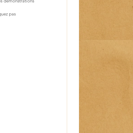
es démonstrations 
quez pas 