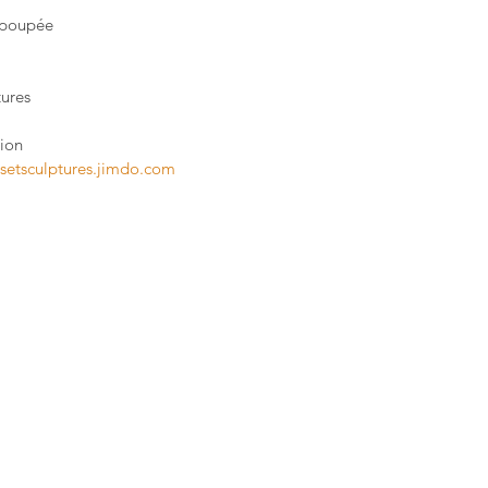
a poupée
tures
ion
setsculptures.jimdo.com