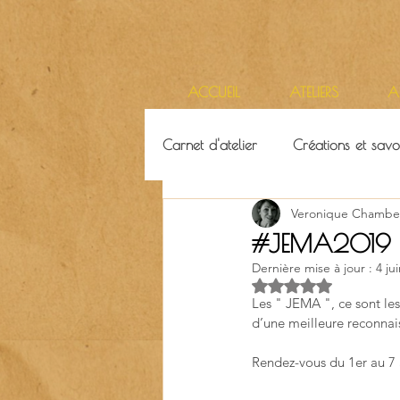
ACCUEIL
ATELIERS
A
Carnet d'atelier
Créations et savoi
Veronique Chambe
Ressources & ambiance
Terr
#JEMA2019 Jo
Dernière mise à jour :
4 ju
Noté NaN étoiles su
Les " JEMA ", ce sont le
d’une meilleure reconnais
Rendez-vous du 1er au 7 a