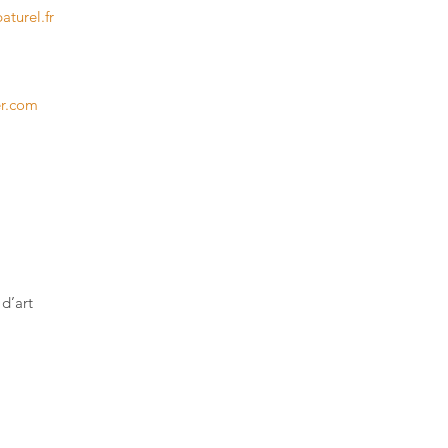
turel.fr
er.com
 d’art