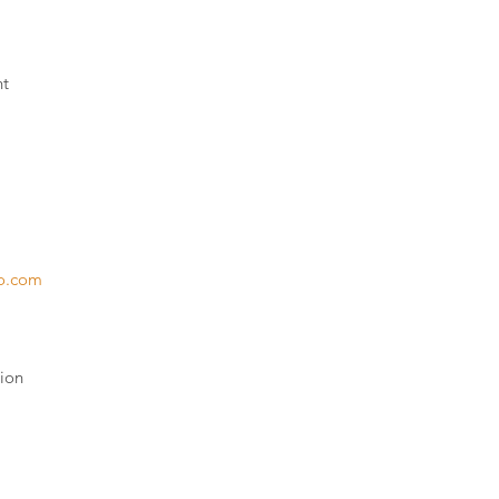
nt
ro.com
ion