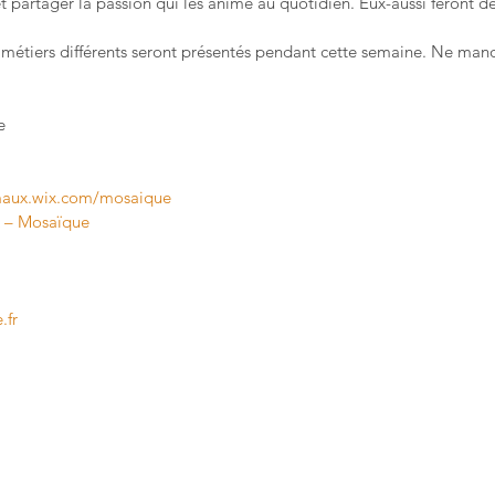
t partager la passion qui les anime au quotidien. Eux-aussi feront d
15 métiers différents seront présentés pendant cette semaine. Ne man
e
emaux.wix.com/mosaique
x – Mosaïque
.fr