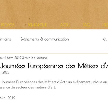
 PROPOS
DEMARCHE
ACTU
FAQ
PR
r-faire
Evénements & communication
au
4 févr. 2019
3 min de lecture
itoires
Vie d'atelier
urnées Européennes des Métiers d'
in 2025
r 5.
s Journées Européennes des Métiers d’Art : un événement unique au
sance du secteur des métiers d’art.
vril 2019 !