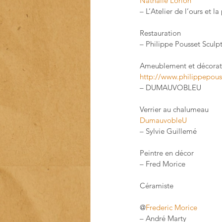
Nathalie Lorion
– L’Atelier de l’ours et l
Restauration
– Philippe Pousset Sculp
Ameublement et décorat
http://www.philippepous
– DUMAUVOBLEU
Verrier au chalumeau
DumauvobleU
– Sylvie Guillemé
Peintre en décor
– Fred Morice
Céramiste
@
Frederic Morice
– André Marty