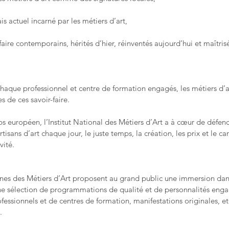
is actuel incarné par les métiers d’art,
aire contemporains, hérités d’hier, réinventés aujourd’hui et maîtris
haque professionnel et centre de formation engagés, les métiers d’art, 
es de ces savoir-faire.
s européen, l’Institut National des Métiers d’Art a à cœur de défend
rtisans d’art chaque jour, le juste temps, la création, les prix et le ca
vité.
es des Métiers d’Art proposent au grand public une immersion dans
une sélection de programmations de qualité et de personnalités enga
ofessionnels et de centres de formation, manifestations originales, et
.