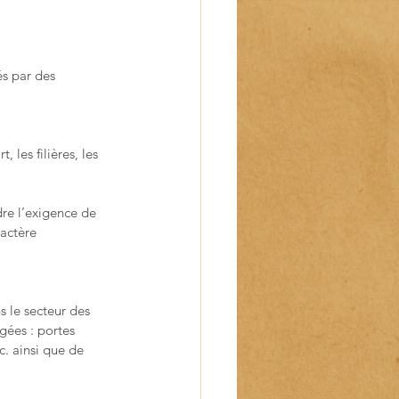
és par des 
les filières, les 
re l’exigence de 
ractère 
 le secteur des 
gées : portes 
c. ainsi que de 