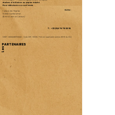
Ateliers d'initiation au papier mâché
Pour débutants ou confirmés
Ecrire :
1 place de l'Eglise
14340 Cambremer
(Entre Caen et Lisieux)
T : +33 (0)6 76 78 59 55
SIRET :
48066285700022
-
Code APE : 9003A /
TVA non applicable (article 293 B du CGI)
PARTENAIRES
Les