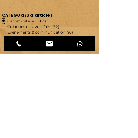
CATEGORIES d'articles
Les
Carnet d'atelier
(464)
464 posts
Créations et savoir-faire
(32)
32 posts
Evénements & communication
(95)
95 posts
Ressources & ambiance
(42)
42 posts
Territoires
(63)
63 posts
Vie d'atelier
(65)
65 posts
copyright ©
2007-2026
| véronique chambeau | Tous droits réservés–Contenus protégés–
Reproduction interdite sans autorisation écrite.
Mentions légales & RGPD