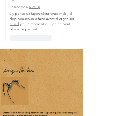
En réponse à
Alice Lp
J y pense dz façon récurrente,mais j ai 
déjà beaucoup à faire avant d organiser 
cela. l
 y a un moment où l'on ne peut 
plus être partout .
J'aime
Répondre
Véronique Chambeau
Créatrice d’art durable en papier mâché – Upcycling & matériaux recyclés
Art éthique – Pièces uniques & éco-conçues