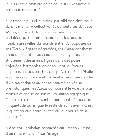
le jeu avec le monstre et les couleurs vives avec la 
profonde noirceur.  "
" La trace la plus vive laissée par Niki de Saint Phalle 
dans la mémoire collective réside toutefois dans ses 
Nanas
, statues de femmes monumentales et 
bariolées qui figurent encore dans les rues de 
nombreuses villes du monde entier. À l'opposée de 
ses 
Tirs
 aux figures dégradées, ses 
Nanas
 consistent 
en des silhouettes aux couleurs chatoyantes et 
strictement dessinées, figées dans des poses 
enjouées, harmonieuses et souvent loufoques. 
Inspirées par des proches en qui Niki de Saint Phalle 
accorde sa confiance et son amitié, ainsi que par des 
divinités antiques ou des sculptures de Vénus 
préhistoriques, les 
Nanas
 composent le volet le plus 
radieux et apaisé de son œuvre autobiographique. 
Est-ce à dire qu'elles sont entièrement dénuées de 
l'inquiétude qui irrigue le reste de son travail ? C'est 
la question que notre invitée du jour nous aide à 
éclairer. "
A écouter, l'émission consacrée sur France Culture, 
d'un simple " clic ! " sur l'image.