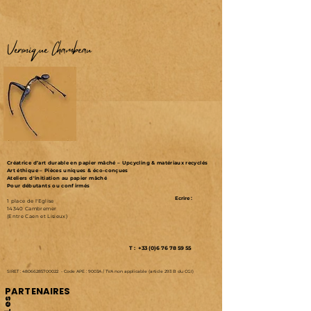
Véronique Chambeau
Créatrice d’art durable en papier mâché – Upcycling & matériaux recyclés
Art éthique – Pièces uniques & éco-conçues
Ateliers d'initiation au papier mâché
Pour débutants ou confirmés
Ecrire :
1 place de l'Eglise
14340 Cambremer
(Entre Caen et Lisieux)
T : +33 (0)6 76 78 59 55
SIRET :
48066285700022
-
Code APE : 9003A /
TVA non applicable (article 293 B du CGI)
PARTENAIRES
Les