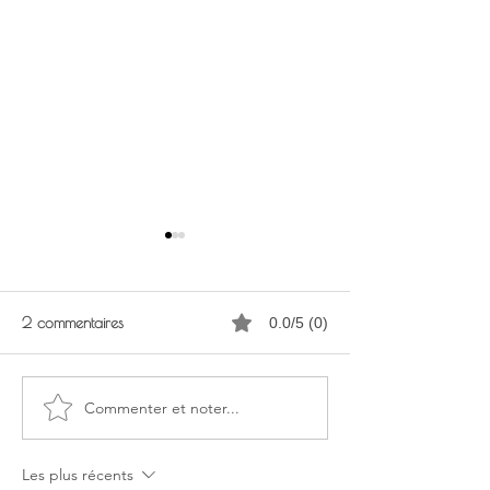
2 commentaires
0.0/5 (0)
Commenter et noter...
Les Plages du débarquement
Journées National
sont inscrites au Patrimoine
Artistes (JNA)
mondial de l’UNESCO
Les plus récents