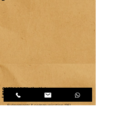
CATEGORIES d'articles
Les
Carnet d'atelier
(464)
464 posts
Créations et savoir-faire
(32)
32 posts
Evénements & communication
(95)
95 posts
Ressources & ambiance
(42)
42 posts
Territoires
(63)
63 posts
Vie d'atelier
(65)
65 posts