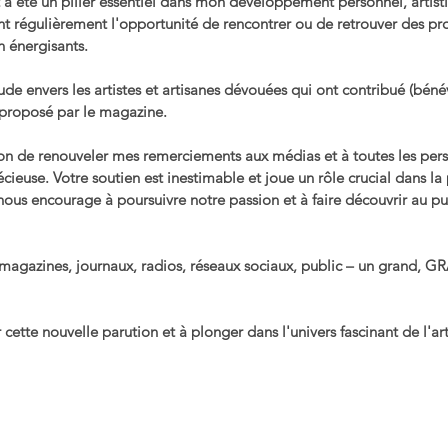
a été un pilier essentiel dans mon développement personnel, artisti
t régulièrement l'opportunité de rencontrer ou de retrouver des pro
on énergisants.
tude envers les artistes et artisanes dévouées qui ont contribué (béné
 proposé par le magazine. 
on de renouveler mes remerciements aux médias et à toutes les per
précieuse. Votre soutien est inestimable et joue un rôle crucial dans 
é nous encourage à poursuivre notre passion et à faire découvrir au pu
– magazines, journaux, radios, réseaux sociaux, public – un grand, 
r cette nouvelle parution et à plonger dans l'univers fascinant de l'a