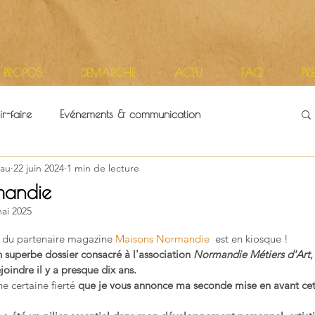
 PROPOS
DEMARCHE
ACTU
FAQ
PR
r-faire
Evénements & communication
au
22 juin 2024
1 min de lecture
itoires
Vie d'atelier
mandie
ai 2025
r 5.
24 du partenaire magazine 
Maisons Normandie
  est en kiosque !
n superbe dossier consacré à l'association 
Normandie Métiers d'Art
,
ejoindre il y a presque dix ans.
e certaine fierté
 que je vous annonce ma seconde mise en avant cet