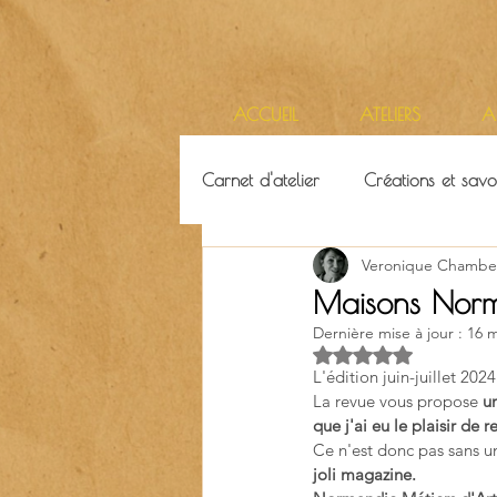
ACCUEIL
ATELIERS
A
Carnet d'atelier
Créations et savoi
Veronique Chambe
Ressources & ambiance
Terr
Maisons Nor
Dernière mise à jour :
16 m
Noté NaN étoiles su
L'édition juin-juillet 20
La revue vous propose 
u
que j'ai eu le plaisir de r
Ce n'est donc pas sans un
joli magazine.