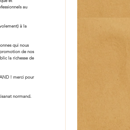
que et 
fessionnels au 
volement) à la 
sonnes qui nous 
la promotion de nos 
blic la richesse de 
GRAND ! merci pour 
rtisanat normand. 