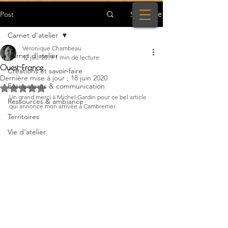
S'inscrire
Post
Carnet d'atelier
Veronique Chambeau
Carnet d'atelier
12 juil. 2019
1 min de lecture
Ouest-France
Créations et savoir-faire
Dernière mise à jour :
18 juin 2020
Evénements & communication
Noté NaN étoiles sur 5.
Un grand merci à Michel Gardin pour ce bel article 
Ressources & ambiance
qui annonce mon arrivée à Cambremer. 
Territoires
Vie d'atelier