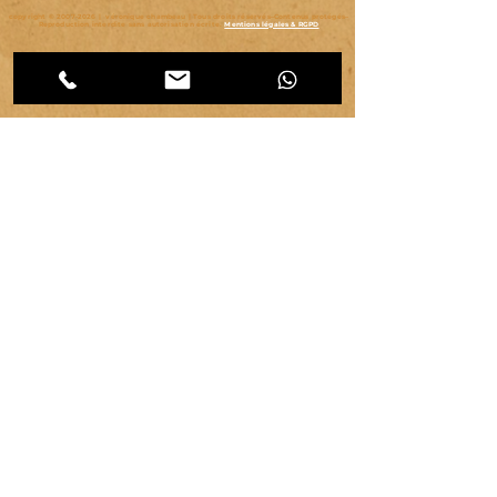
copyright ©
2007-2026
| véronique chambeau | Tous droits réservés–Contenus protégés–
Reproduction interdite sans autorisation écrite.
Mentions légales & RGPD