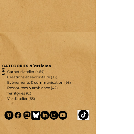
CATEGORIES d'articles
Les
Carnet d'atelier
(464)
464 posts
Créations et savoir-faire
(32)
32 posts
Evénements & communication
(95)
95 posts
Ressources & ambiance
(42)
42 posts
Territoires
(63)
63 posts
Vie d'atelier
(65)
65 posts