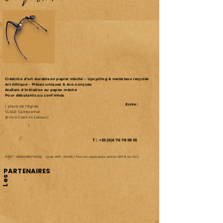
Créatrice d’art durable en papier mâché – Upcycling & matériaux recyclés
Art éthique – Pièces uniques & éco-conçues
Ateliers d'initiation au papier mâché
Pour débutants ou confirmés
Ecrire :
1 place de l'Eglise
14340 Cambremer
(Entre Caen et Lisieux)
T : +33 (0)6 76 78 59 55
SIRET :
48066285700022
-
Code APE : 9003A /
TVA non applicable (article 293 B du CGI)
PARTENAIRES
Les