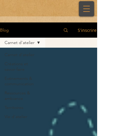
S'inscrire
Blog
Carnet d'atelier
Carnet d'atelier
Créations et
savoir-faire
Evénements &
communication
Ressources &
ambiance
Territoires
Vie d'atelier