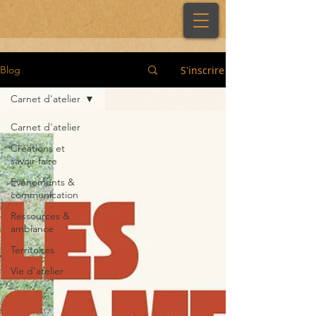
S'inscrire
Blog
Carnet d'atelier
Carnet d'atelier
Créations et
savoir-faire
Evénements &
communication
Ressources &
ambiance
Territoires
Vie d'atelier