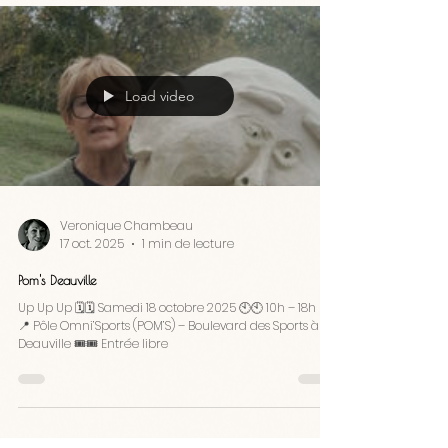
Load video
Veronique Chambeau
17 oct. 2025
1 min de lecture
Pom's Deauville
Up Up Up 🗓🗓 Samedi 18 octobre 2025 🕙🕙 10h – 18h 📍
📍 Pôle Omni’Sports (POM’S) – Boulevard des Sports à
Deauville 🎟🎟 Entrée libre