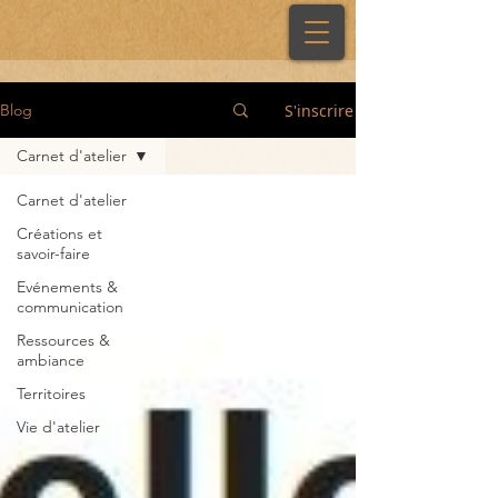
S'inscrire
Blog
Carnet d'atelier
Carnet d'atelier
Créations et
savoir-faire
Evénements &
communication
Ressources &
ambiance
Territoires
Vie d'atelier