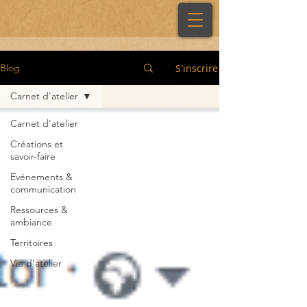
S'inscrire
Blog
Carnet d'atelier
Carnet d'atelier
Créations et
savoir-faire
Evénements &
communication
Ressources &
ambiance
Territoires
Vie d'atelier