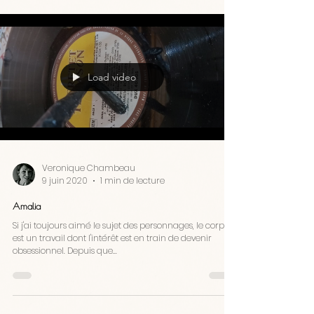
Load video
Veronique Chambeau
9 juin 2020
1 min de lecture
Amalia
Si j'ai toujours aimé le sujet des personnages, le corps
est un travail dont l'intérêt est en train de devenir
obsessionnel. Depuis que...