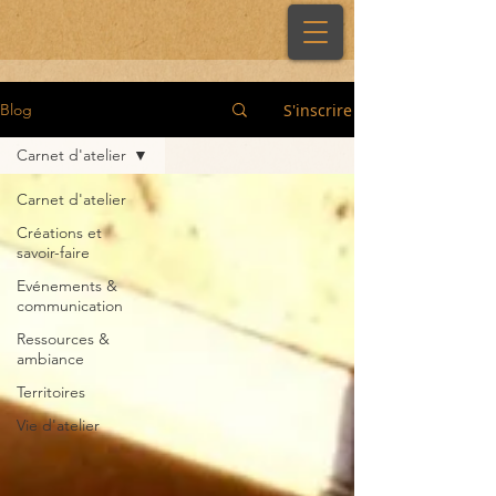
S'inscrire
Blog
Carnet d'atelier
Carnet d'atelier
Créations et
savoir-faire
Evénements &
communication
Ressources &
ambiance
Territoires
Vie d'atelier