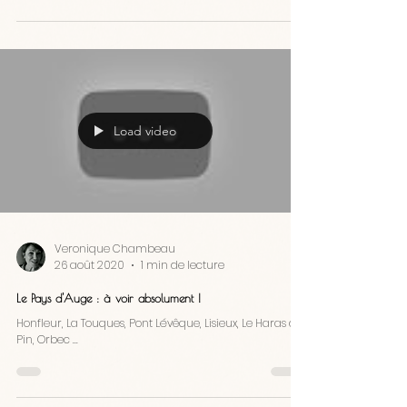
faire vos achats de fin d’année chez vos artisans
préférés ? 𝗣𝗮𝗿𝘁𝗶𝗰𝗶𝗽𝗲𝘇 𝗱𝘂...
Load video
Veronique Chambeau
26 août 2020
1 min de lecture
Le Pays d'Auge : à voir absolument !
Honfleur, La Touques, Pont Lévêque, Lisieux, Le Haras du
Pin, Orbec ...