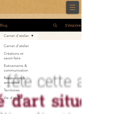
S'inscrire
Blog
Carnet d'atelier
Carnet d'atelier
Créations et
savoir-faire
Evénements &
communication
Ressources &
ambiance
Territoires
Vie d'atelier