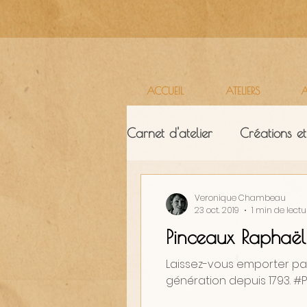
ACCUEIL
ATELIERS
A
Carnet d'atelier
Créations et
Ressources & ambiance
Veronique Chambeau
23 oct. 2019
1 min de lectu
Pinceaux Raphaël
Laissez-vous emporter par
génération depuis 1793. #