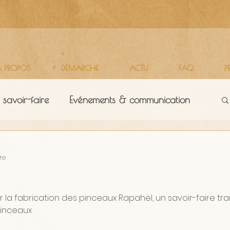
 PROPOS
DEMARCHE
ACTU
FAQ
P
 savoir-faire
Evénements & communication
Territoires
Vie d'atelier
re
 la fabrication des pinceaux Rapahël, un savoir-faire tr
Pinceaux