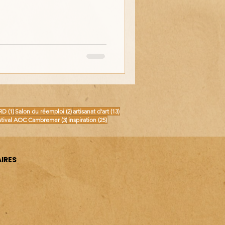
osts
1 post
2 posts
13 posts
RD
(1)
Salon du réemploi
(2)
artisanat d'art
(13)
posts
3 posts
25 posts
stival AOC Cambremer
(3)
inspiration
(25)
IRES