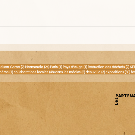
osts
2 posts
24 posts
1 post
1 post
2 p
dison Garbo
(2)
Normandie
(24)
Paris
(1)
Pays d'Auge
(1)
Réduction des déchets
(2)
SE
 posts
1 post
48 posts
5 posts
3 posts
30 
inéma
(1)
collaborations locales
(48)
dans les médias
(5)
deauville
(3)
expositions
(30)
fe
PARTENA
Les