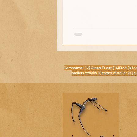
42 posts
1 post
3 p
Cambremer
(42)
Green Friday
(1)
JEMA
(3)
Ma
7 posts
60
ateliers créatifs
(7)
carnet d'atelier
(60)
c