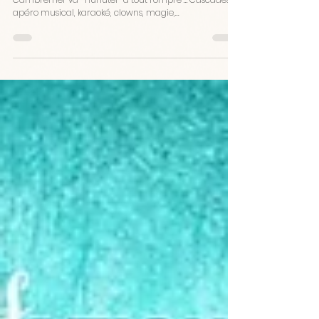
A partir de demain et pendant tout le week-end,
Cambremer va ” Hurluter” à tout rompre … Cascades,
apéro musical, karaoké, clowns, magie,...