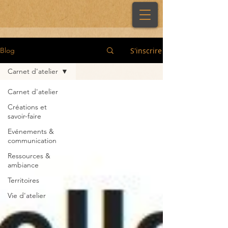
S'inscrire
Blog
Carnet d'atelier
Carnet d'atelier
Créations et
savoir-faire
Evénements &
communication
Ressources &
ambiance
Territoires
Vie d'atelier