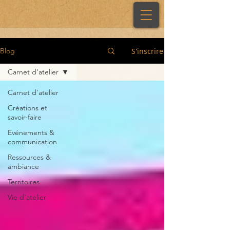
S'inscrire
Blog
Carnet d'atelier
Carnet d'atelier
Créations et
savoir-faire
Evénements &
communication
Ressources &
ambiance
Territoires
Vie d'atelier