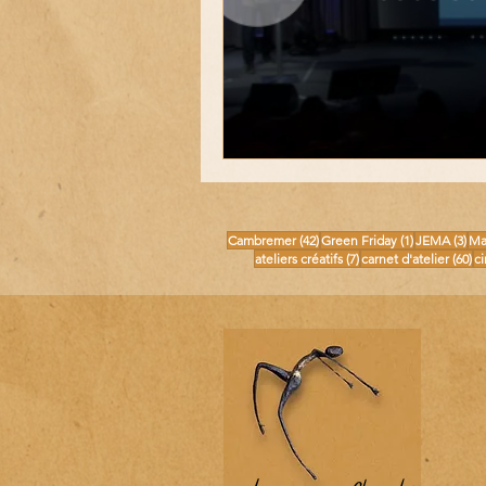
42 posts
1 post
3 p
Cambremer
(42)
Green Friday
(1)
JEMA
(3)
Ma
7 posts
60
ateliers créatifs
(7)
carnet d'atelier
(60)
c