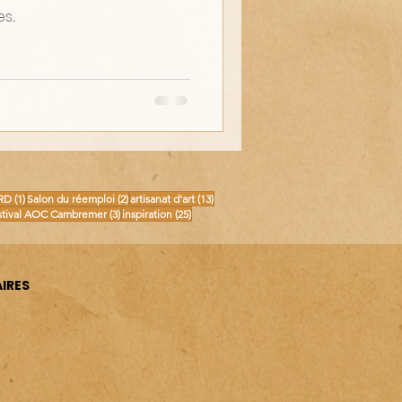
...
osts
1 post
2 posts
13 posts
RD
(1)
Salon du réemploi
(2)
artisanat d'art
(13)
posts
3 posts
25 posts
stival AOC Cambremer
(3)
inspiration
(25)
IRES