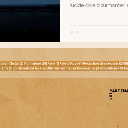
lucide aide à surmonter les
osts
2 posts
24 posts
1 post
1 post
2 p
dison Garbo
(2)
Normandie
(24)
Paris
(1)
Pays d'Auge
(1)
Réduction des déchets
(2)
SE
 posts
1 post
48 posts
5 posts
3 posts
30 
inéma
(1)
collaborations locales
(48)
dans les médias
(5)
deauville
(3)
expositions
(30)
fe
PARTENA
Les