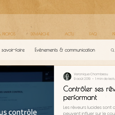
 PROPOS
DEMARCHE
ACTU
FAQ
P
 savoir-faire
Evénements & communication
Territoires
Vie d'atelier
Veronique Chambeau
9 août 2019
1 min de lect
Contrôler ses rê
performant
Les rêveurs lucides sont 
peuvent influer sur le cou