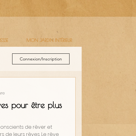
RESSE
MON JARDIN INTÉRIEUR
Connexion/Inscription
ure
ves pour être plus
conscients de rêver et
rs de leurs rêves. Le rêve