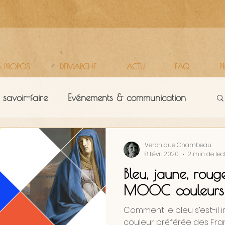
 PROPOS
DEMARCHE
ACTU
FAQ
P
 savoir-faire
Evénements & communication
Territoires
Vie d'atelier
Veronique Chambeau
8 févr. 2020
2 min de lec
Bleu, jaune, roug
MOOC couleurs 
Comment le bleu s’est-il 
couleur préférée des Fra