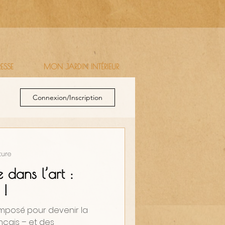
RESSE
MON JARDIN INTÉRIEUR
Connexion/Inscription
ture
e dans l’art :
!
imposé pour devenir la
nçais – et des