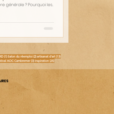
 générale ? Pourquoi les...
osts
1 post
2 posts
13 posts
RD
(1)
Salon du réemploi
(2)
artisanat d'art
(13)
posts
3 posts
25 posts
stival AOC Cambremer
(3)
inspiration
(25)
IRES