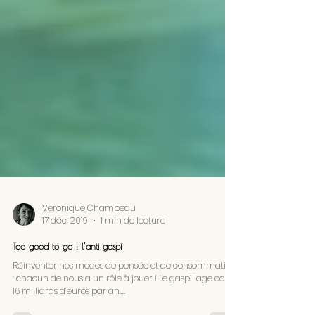
Veronique Chambeau
17 déc. 2019
1 min de lecture
Too good to go : l’anti gaspi
Réinventer nos modes de pensée et de consommation
: chacun de nous a un rôle à jouer ! Le gaspillage coûte