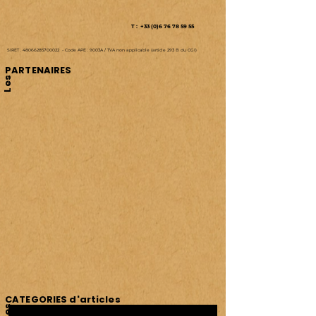
1 place de l'Eglise
14340 Cambremer
(Entre Caen et Lisieux)
T : +33 (0)6 76 78 59 55
SIRET :
48066285700022
-
Code APE : 9003A /
TVA non applicable (article 293 B du CGI)
PARTENAIRES
Les