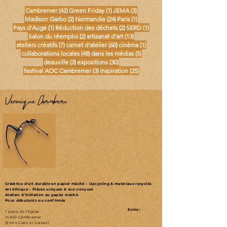
42 posts
1 post
3 posts
Cambremer
(42)
Green Friday
(1)
JEMA
(3)
2 posts
24 posts
1 post
Madison Garbo
(2)
Normandie
(24)
Paris
(1)
1 post
2 posts
1 post
Pays d'Auge
(1)
Réduction des déchets
(2)
SERD
(1)
2 posts
13 posts
Salon du réemploi
(2)
artisanat d'art
(13)
7 posts
60 posts
1 post
ateliers créatifs
(7)
carnet d'atelier
(60)
cinéma
(1)
48 posts
5 posts
collaborations locales
(48)
dans les médias
(5)
3 posts
30 posts
deauville
(3)
expositions
(30)
3 posts
25 posts
festival AOC Cambremer
(3)
inspiration
(25)
Véronique Chambeau
Créatrice d’art durable en papier mâché – Upcycling & matériaux recyclés
Art éthique – Pièces uniques & éco-conçues
Ateliers d'initiation au papier mâché
Pour débutants ou confirmés
Ecrire :