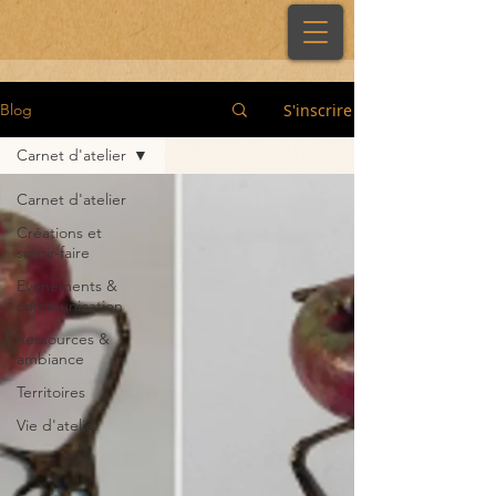
S'inscrire
Blog
Carnet d'atelier
Carnet d'atelier
Créations et
savoir-faire
Evénements &
communication
Ressources &
ambiance
Territoires
Vie d'atelier