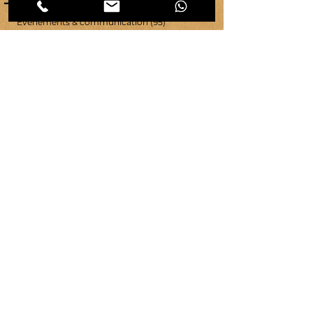
CATEGORIES d'articles
Les
Carnet d'atelier
(464)
464 posts
Créations et savoir-faire
(32)
32 posts
Evénements & communication
(95)
95 posts
Ressources & ambiance
(42)
42 posts
Territoires
(63)
63 posts
Vie d'atelier
(65)
65 posts
copyright ©
2007-2026
| véronique chambeau | Tous droits réservés–Contenus protégés–
Reproduction interdite sans autorisation écrite.
Mentions légales & RGPD