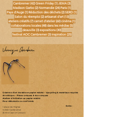
42 posts
1 post
3 posts
Cambremer
(42)
Green Friday
(1)
JEMA
(3)
2 posts
24 posts
1 post
Madison Garbo
(2)
Normandie
(24)
Paris
(1)
1 post
2 posts
1 post
Pays d'Auge
(1)
Réduction des déchets
(2)
SERD
(1)
2 posts
13 posts
Salon du réemploi
(2)
artisanat d'art
(13)
7 posts
60 posts
1 post
ateliers créatifs
(7)
carnet d'atelier
(60)
cinéma
(1)
48 posts
5 posts
collaborations locales
(48)
dans les médias
(5)
3 posts
30 posts
deauville
(3)
expositions
(30)
3 posts
25 posts
festival AOC Cambremer
(3)
inspiration
(25)
Véronique Chambeau
Créatrice d’art durable en papier mâché – Upcycling & matériaux recyclés
Art éthique – Pièces uniques & éco-conçues
Ateliers d'initiation au papier mâché
Pour débutants ou confirmés
Ecrire :
1 place de l'Eglise