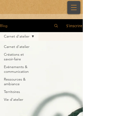
S'inscrire
Blog
Carnet d'atelier
Carnet d'atelier
Créations et
savoir-faire
Evénements &
communication
Ressources &
ambiance
Territoires
Vie d'atelier