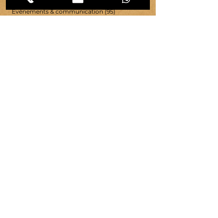
CATEGORIES d'articles
Les
Carnet d'atelier
(464)
464 posts
Créations et savoir-faire
(32)
32 posts
Evénements & communication
(95)
95 posts
Ressources & ambiance
(42)
42 posts
Territoires
(63)
63 posts
Vie d'atelier
(65)
65 posts
copyright ©
2007-2026
| véronique chambeau | Tous droits réservés–Contenus protégés–
Reproduction interdite sans autorisation écrite.
Mentions légales & RGPD