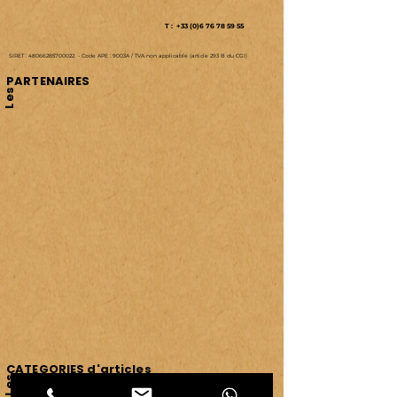
14340 Cambremer
(Entre Caen et Lisieux)
T : +33 (0)6 76 78 59 55
SIRET :
48066285700022
-
Code APE : 9003A /
TVA non applicable (article 293 B du CGI)
PARTENAIRES
Les