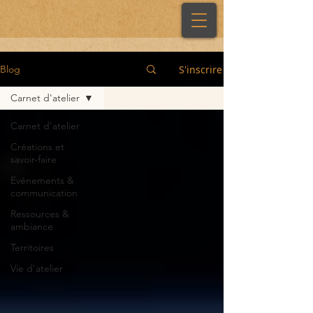
S'inscrire
Blog
Carnet d'atelier
Carnet d'atelier
Créations et
savoir-faire
Evénements &
communication
Ressources &
ambiance
Territoires
Vie d'atelier